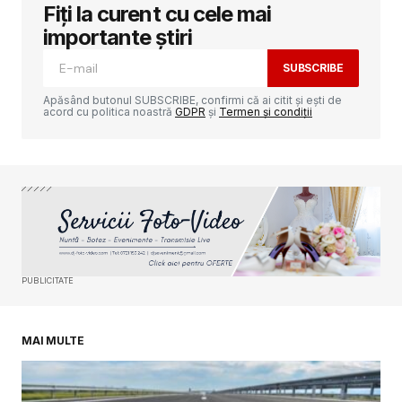
Fiți la curent cu cele mai
Adresa ta de email nu va fi publicată.
Câmpurile obligatorii sunt marcate cu
*
importante știri
SUBSCRIBE
Comment
*
Apăsând butonul SUBSCRIBE, confirmi că ai citit și ești de
acord cu politica noastră
GDPR
și
Termen și condiții
Your Name
*
Your E-mail
*
PUBLICITATE
Salvează-mi numele, emailul și site-ul web în
acest navigator pentru data viitoare când o să
comentez.
MAI MULTE
SUBMIT COMMENT