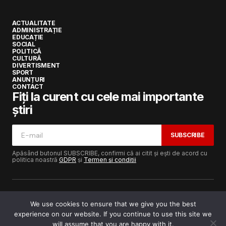
ACTUALITATE
ADMINISTRAȚIE
EDUCAȚIE
SOCIAL
POLITICĂ
CULTURĂ
DIVERTISMENT
SPORT
ANUNȚURI
CONTACT
Fiți la curent cu cele mai importante
știri
SUBSCRIBE
Apăsând butonul SUBSCRIBE, confirmi că ai citit și ești de acord cu
politica noastră
GDPR
și
Termen și condiții
We use cookies to ensure that we give you the best
experience on our website. If you continue to use this site we
Copyright © 2017-2025
Lugojeanul.ro
· Toate drepturile
rezervate · Dezvoltat de
Power Media FX
will assume that you are happy with it.