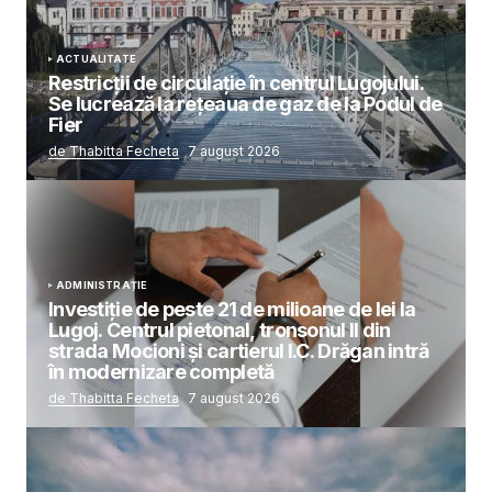
ACTUALITATE
Restricții de circulație în centrul Lugojului.
Se lucrează la rețeaua de gaz de la Podul de
Fier
de Thabitta Fecheta
7 august 2026
ADMINISTRAȚIE
Investiție de peste 21 de milioane de lei la
Lugoj. Centrul pietonal, tronsonul II din
strada Mocioni și cartierul I.C. Drăgan intră
în modernizare completă
de Thabitta Fecheta
7 august 2026