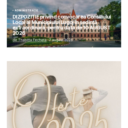
ADMINISTRAȚIE
DIZPOZIȚIE privind convocarea Consiliului
Local al Municipiului Lugoj în şedinţă
extraordinară, pentru data de 10 AUGUST
2026
de Thabitta Fecheta
7 august 2026