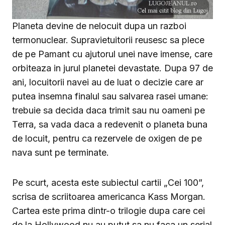
Planeta devine de nelocuit dupa un razboi
termonuclear. Supravietuitorii reusesc sa plece
de pe Pamant cu ajutorul unei nave imense, care
orbiteaza in jurul planetei devastate. Dupa 97 de
ani, locuitorii navei au de luat o decizie care ar
putea insemna finalul sau salvarea rasei umane:
trebuie sa decida daca trimit sau nu oameni pe
Terra, sa vada daca a redevenit o planeta buna
de locuit, pentru ca rezervele de oxigen de pe
nava sunt pe terminate.
Pe scurt, acesta este subiectul cartii „Cei 100”,
scrisa de scriitoarea americanca Kass Morgan.
Cartea este prima dintr-o trilogie dupa care cei
de la Hollywood nu au putut sa nu faca un serial