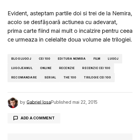
Evident, asteptam partile doi si trei de la Nemira,
acolo se desfăşoară actiunea cu adevarat,
prima carte fiind mai mult o incalzire pentru ceea
ce urmeaza in celelalte doua volume ale trilogiei.
BLOG LUGOJ
CEI 100
EDITURA NEMIRA
FILM
LUGOJ
LUGOJEANUL
ONLINE
RECENZIE
RECENZIE CEI 100
RECOMANDARE
SERIAL
THE 100
TRILOGIE CEI 100
by
Gabriel Iosa
Published
mai 22, 2015
ADD A COMMENT