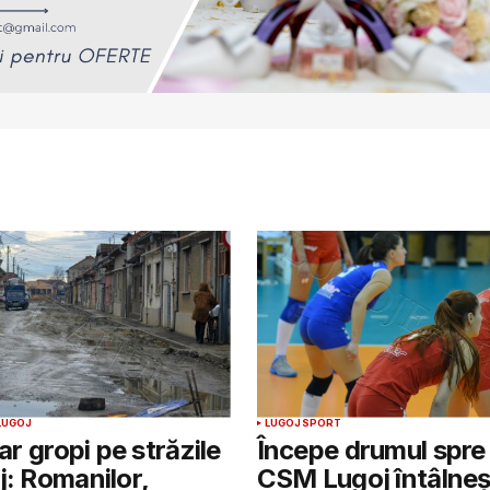
LUGOJ
LUGOJ
SPORT
iar gropi pe străzile
Începe drumul spre
j: Romanilor,
CSM Lugoj întâlneș