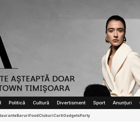
l
Politică
Cultură
Divertisment
Sport
Anunțuri
taurante
Baruri
Food
Cluburi
Carti
Gadgets
Party