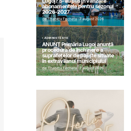
Lugoj? S-au pus în vânzare
abonamentele pentru sezonul
2026-2027
de Thabitta Fecheta
7 august 2026
ADMINISTRAȚIE
ANUNȚ Primăria Lugoj anunță
procedura de închiriere a
suprafețelor de pajiște situate
în extravilanul municipiului
de Thabitta Fecheta
7 august 2026