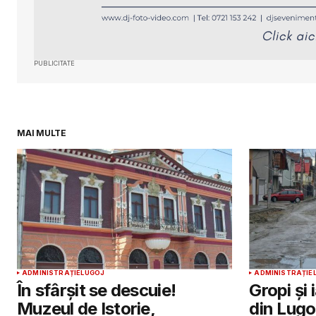
PUBLICITATE
MAI MULTE
ADMINISTRAȚIE
LUGOJ
ADMINISTRAȚIE
În sfârșit se descuie!
Gropi și 
Muzeul de Istorie,
din Lugo