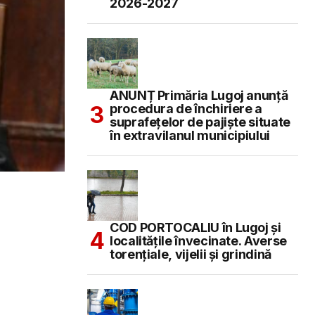
2026-2027
ANUNȚ Primăria Lugoj anunță
procedura de închiriere a
suprafețelor de pajiște situate
în extravilanul municipiului
COD PORTOCALIU în Lugoj și
localitățile învecinate. Averse
torențiale, vijelii și grindină