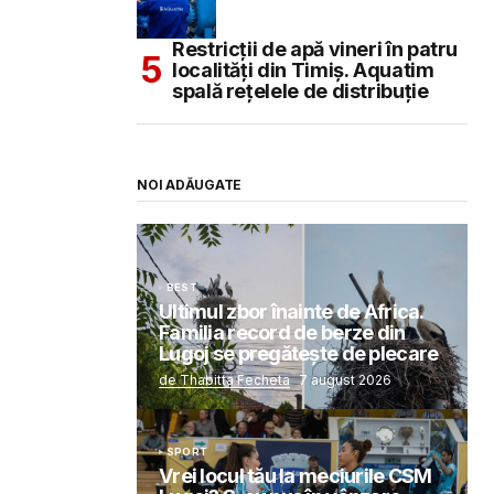
Restricții de apă vineri în patru
localități din Timiș. Aquatim
spală rețelele de distribuție
NOI ADĂUGATE
BEST
Ultimul zbor înainte de Africa.
Familia record de berze din
Lugoj se pregătește de plecare
de Thabitta Fecheta
7 august 2026
SPORT
Vrei locul tău la meciurile CSM