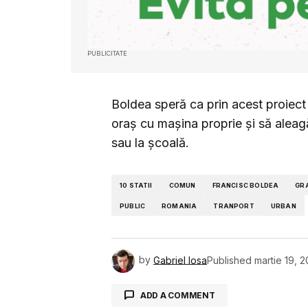
PUBLICITATE
Boldea speră ca prin acest proiect 
oraș cu mașina proprie și să aleag
sau la școală.
10 STATII
COMUN
FRANCISC BOLDEA
GR
PUBLIC
ROMANIA
TRANPORT
URBAN
by
Gabriel Iosa
Published
martie 19, 2
ADD A COMMENT