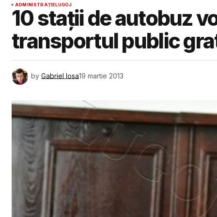
ADMINISTRAȚIE
LUGOJ
10 stații de autobuz vo
transportul public gra
by
Gabriel Iosa
19 martie 2013