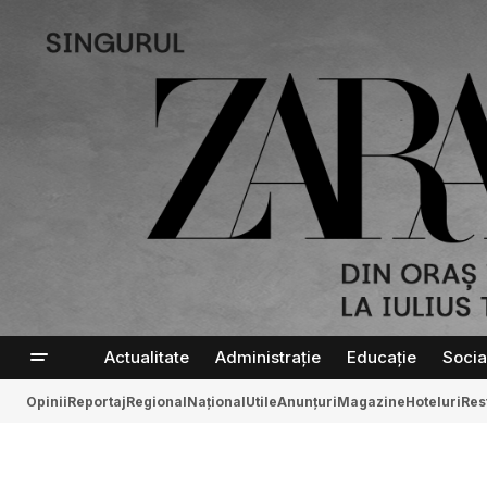
Actualitate
Administrație
Educație
Socia
Opinii
Reportaj
Regional
Național
Utile
Anunțuri
Magazine
Hoteluri
Res