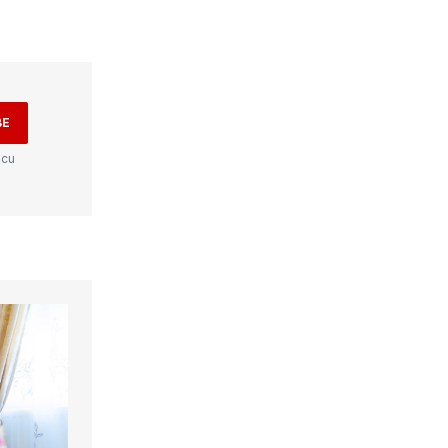
BE
 cu