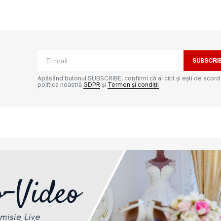
ată.
Câmpurile obligatorii sunt marcate cu
*
SUBSCRI
Apăsând butonul SUBSCRIBE, confirmi că ai citit și ești de acord
politica noastră
GDPR
și
Termen și condiții
Your E-mail
*
e-ul
ta