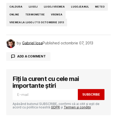
CALDURA
LUGOJ
LUGOJ VREMEA
LUGOJEANUL
METEO
ONLINE
TERMOMETRE
VREMEA
VREMEA LA LUGOJ 7 13 OCTOMBRIE 2013
by
Gabriel Iosa
Published
octombrie 07, 2013
ADD A COMMENT
Fiți la curent cu cele mai
Adresa ta de email nu va fi publicată.
Câmpurile obligatorii sunt marcate cu
*
importante știri
SUBSCRIBE
Comment
*
Apăsând butonul SUBSCRIBE, confirmi că ai citit și ești de
acord cu politica noastră
GDPR
și
Termen și condiții