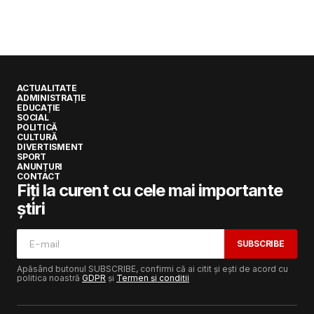
ACTUALITATE
ADMINISTRAȚIE
EDUCAȚIE
SOCIAL
POLITICĂ
CULTURĂ
DIVERTISMENT
SPORT
ANUNȚURI
CONTACT
Fiți la curent cu cele mai importante
știri
SUBSCRIBE
Apăsând butonul SUBSCRIBE, confirmi că ai citit și ești de acord cu
politica noastră
GDPR
și
Termen și condiții