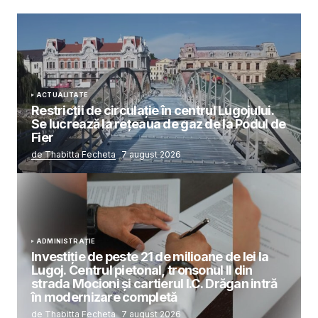
ACTUALITATE
Restricții de circulație în centrul Lugojului.
Se lucrează la rețeaua de gaz de la Podul de
Fier
de Thabitta Fecheta
7 august 2026
ADMINISTRAȚIE
Investiție de peste 21 de milioane de lei la
Lugoj. Centrul pietonal, tronsonul II din
strada Mocioni și cartierul I.C. Drăgan intră
în modernizare completă
de Thabitta Fecheta
7 august 2026