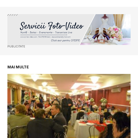
Your Name
*
Your E-mail
*
PUBLICITATE
Salvează-mi numele, emailul și site-ul web în
acest navigator pentru data viitoare când o să
comentez.
MAI MULTE
SUBMIT COMMENT