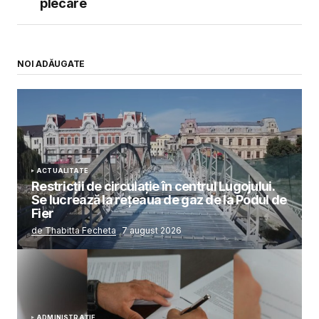
plecare
NOI ADĂUGATE
ACTUALITATE
Restricții de circulație în centrul Lugojului.
Se lucrează la rețeaua de gaz de la Podul de
Fier
de Thabitta Fecheta
7 august 2026
ADMINISTRAȚIE