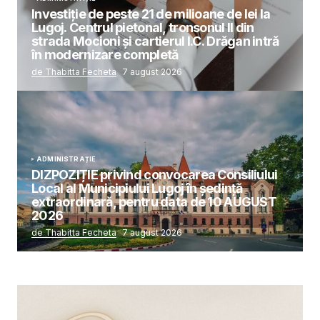
Investiție de peste 21 de milioane de lei la
Lugoj. Centrul pietonal, tronsonul II din
strada Mocioni și cartierul I.C. Drăgan intră
în modernizare completă
de Thabitta Fecheta
7 august 2026
ADMINISTRAȚIE
DIZPOZIȚIE privind convocarea Consiliului
Local al Municipiului Lugoj în şedinţă
extraordinară, pentru data de 10 AUGUST
2026
de Thabitta Fecheta
7 august 2026