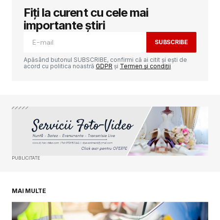
Fiți la curent cu cele mai
Adresa ta de email nu va fi publicată.
Câmpurile obligatorii sunt marcate cu
*
importante știri
SUBSCRIBE
Comment
*
Apăsând butonul SUBSCRIBE, confirmi că ai citit și ești de
acord cu politica noastră
GDPR
și
Termen și condiții
Your Name
*
Your E-mail
*
PUBLICITATE
Salvează-mi numele, emailul și site-ul web în
acest navigator pentru data viitoare când o să
comentez.
MAI MULTE
SUBMIT COMMENT