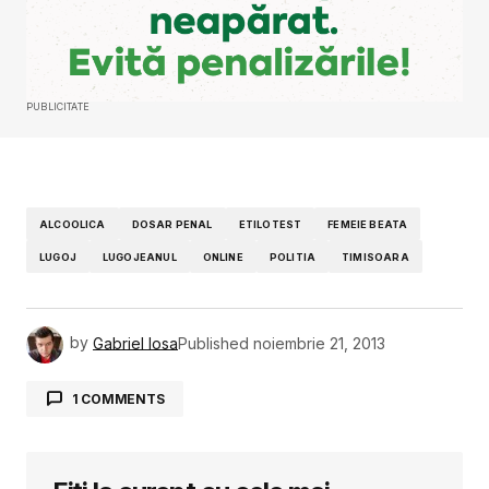
PUBLICITATE
ALCOOLICA
DOSAR PENAL
ETILOTEST
FEMEIE BEATA
LUGOJ
LUGOJEANUL
ONLINE
POLITIA
TIMISOARA
by
Gabriel Iosa
Published
noiembrie 21, 2013
1 COMMENTS
Pavel
21 noiembrie 2013 la 18:00
Strada se numeste Ovidiu Cotrus nu Cortus