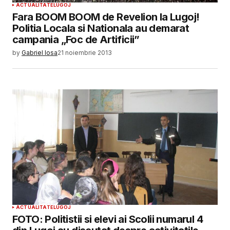
ACTUALITATE
LUGOJ
Fara BOOM BOOM de Revelion la Lugoj!
Politia Locala si Nationala au demarat
campania „Foc de Artificii”
by
Gabriel Iosa
21 noiembrie 2013
ACTUALITATE
LUGOJ
FOTO: Politistii si elevi ai Scolii numarul 4