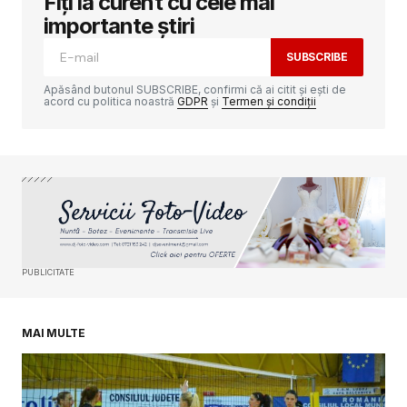
Fiți la curent cu cele mai
importante știri
RĂSPUNDE
SUBSCRIBE
Apăsând butonul SUBSCRIBE, confirmi că ai citit și ești de
acord cu politica noastră
GDPR
și
Termen și condiții
Adresa ta de email nu va fi publicată.
Câmpurile obligatorii sunt marcate cu
*
Comment
*
PUBLICITATE
Your Name
*
MAI MULTE
Your E-mail
*