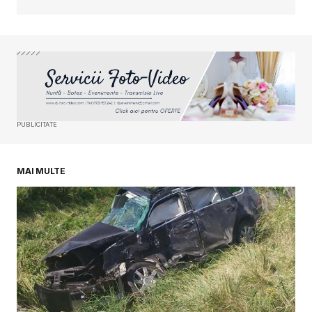
Your Name
*
Your E-mail
*
PUBLICITATE
Salvează-mi numele, emailul și site-ul web în
acest navigator pentru data viitoare când o să
comentez.
MAI MULTE
SUBMIT COMMENT