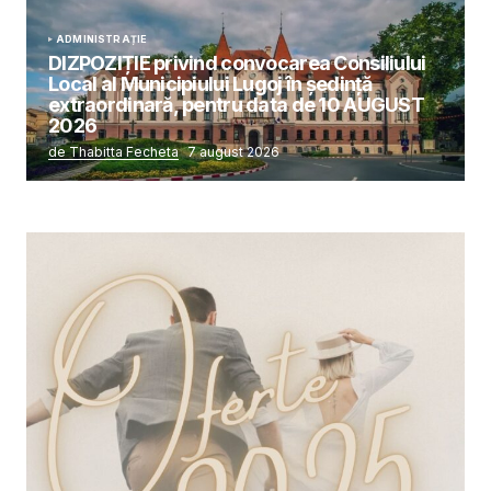
ADMINISTRAȚIE
DIZPOZIȚIE privind convocarea Consiliului
Local al Municipiului Lugoj în şedinţă
extraordinară, pentru data de 10 AUGUST
2026
de Thabitta Fecheta
7 august 2026