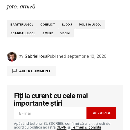
foto: arhivă
BARITIU LUGOJ
CONFLICT
LUGOJ
POLITIA LUGOJ
SCANDAL LUGOJ
SMURD
VECINI
by
Gabriel Iosa
Published
septembrie 10, 2020
ADD A COMMENT
Fiți la curent cu cele mai
Adresa ta de email nu va fi publicată.
Câmpurile obligatorii sunt marcate cu
*
importante știri
SUBSCRIBE
Comment
*
Apăsând butonul SUBSCRIBE, confirmi că ai citit și ești de
acord cu politica noastră
GDPR
și
Termen și condiții