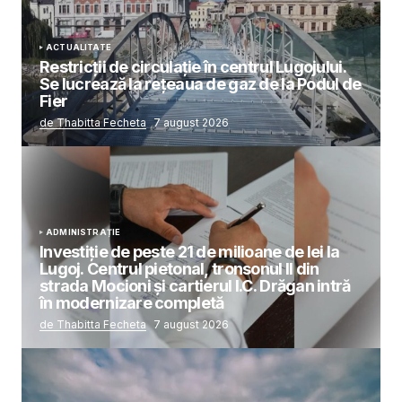
ACTUALITATE
Restricții de circulație în centrul Lugojului.
Se lucrează la rețeaua de gaz de la Podul de
Fier
de Thabitta Fecheta
7 august 2026
ADMINISTRAȚIE
Investiție de peste 21 de milioane de lei la
Lugoj. Centrul pietonal, tronsonul II din
strada Mocioni și cartierul I.C. Drăgan intră
în modernizare completă
de Thabitta Fecheta
7 august 2026