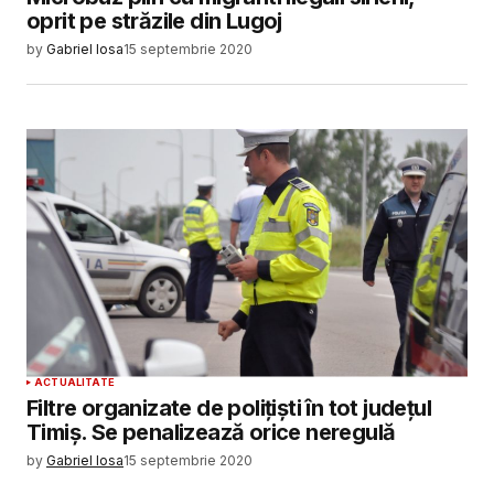
oprit pe străzile din Lugoj
by
Gabriel Iosa
15 septembrie 2020
ACTUALITATE
Filtre organizate de polițiști în tot județul
Timiș. Se penalizează orice neregulă
by
Gabriel Iosa
15 septembrie 2020