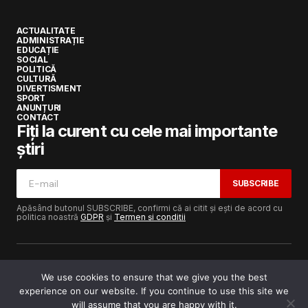
ACTUALITATE
ADMINISTRAȚIE
EDUCAȚIE
SOCIAL
POLITICĂ
CULTURĂ
DIVERTISMENT
SPORT
ANUNȚURI
CONTACT
Fiți la curent cu cele mai importante
știri
SUBSCRIBE
Apăsând butonul SUBSCRIBE, confirmi că ai citit și ești de acord cu
politica noastră
GDPR
și
Termen și condiții
We use cookies to ensure that we give you the best
experience on our website. If you continue to use this site we
Copyright © 2017-2025
Lugojeanul.ro
· Toate drepturile
rezervate · Dezvoltat de
Power Media FX
will assume that you are happy with it.