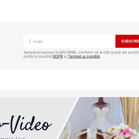
ată.
Câmpurile obligatorii sunt marcate cu
*
SUBSCRI
Apăsând butonul SUBSCRIBE, confirmi că ai citit și ești de acord
politica noastră
GDPR
și
Termen și condiții
Your E-mail
*
e-ul
ta