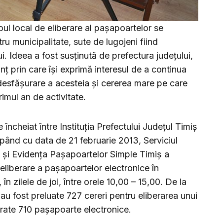
oul local de eliberare al pașapoartelor se
u municipalitate, sute de lugojeni fiind
ui. Ideea a fost susținută de prefectura județului,
nț prin care își exprimă interesul de a continua
desfășurare a acesteia și cererea mare pe care
rimul an de activitate.
încheiat între Instituţia Prefectului Judeţul Timiş
epând cu data de 21 februarie 2013, Serviciul
 şi Evidenţa Paşapoartelor Simple Timiş a
 eliberare a paşapoartelor electronice în
 în zilele de joi, între orele 10,00 – 15,00. De la
 au fost preluate 727 cereri pentru eliberarea unui
erate 710 paşapoarte electronice.