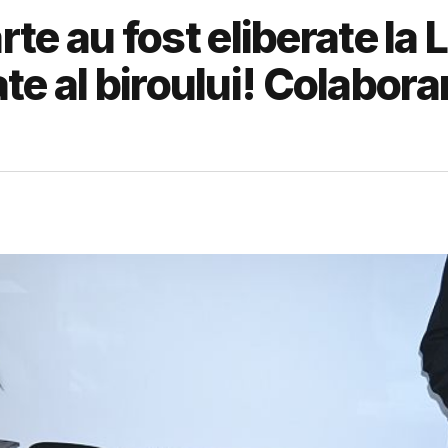
e au fost eliberate la 
ate al biroului! Colabora