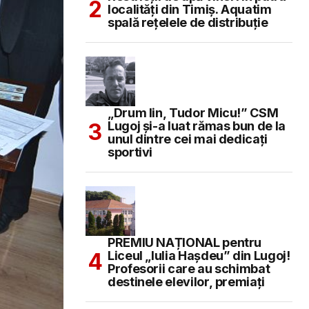
localități din Timiș. Aquatim
spală rețelele de distribuție
„Drum lin, Tudor Micu!” CSM
Lugoj și-a luat rămas bun de la
unul dintre cei mai dedicați
sportivi
PREMIU NAȚIONAL pentru
Liceul „Iulia Hașdeu” din Lugoj!
Profesorii care au schimbat
destinele elevilor, premiați