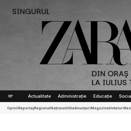
Actualitate
Administrație
Educație
Socia
Opinii
Reportaj
Regional
Național
Utile
Anunțuri
Magazine
Hoteluri
Res