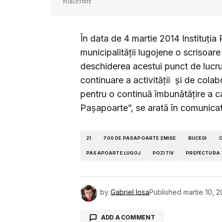
PUBLICITATE
În data de 4 martie 2014 Instituţia
municipalităţii lugojene o scrisoare
deschiderea acestui punct de lucru.
continuare a activităţii şi de colab
pentru o continuă îmbunătăţire a cali
Paşapoarte”, se arată în comunicatu
21
700 DE PASAPOARTE EMISE
BUCEGI
PASAPOARTE LUGOJ
POZITIV
PREFECTURA 
by
Gabriel Iosa
Published
martie 10, 2
ADD A COMMENT