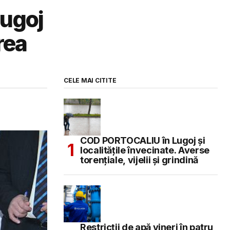
Lugoj
rea
CELE MAI CITITE
COD PORTOCALIU în Lugoj și
localitățile învecinate. Averse
torențiale, vijelii și grindină
Restricții de apă vineri în patru