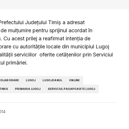
 Prefectului Judeţului Timiş a adresat
 de mulţumire pentru sprijinul acordat în
 Cu acest prilej a reafirmat intenţia de
orare cu autorităţile locale din municipiul Lugoj
tăţii serviciilor oferite cetăţenilor prin Serviciul
l primăriei.
COLABORARE
LUGOJ
LUGOJEANUL
ONLINE
TIMIS
PRIMARIA LUGOJ
SERVICIUL PASAPOARTE LUGOJ
014