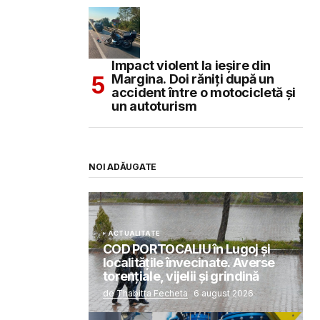
Impact violent la ieșire din
Margina. Doi răniți după un
accident între o motocicletă și
un autoturism
NOI ADĂUGATE
ACTUALITATE
COD PORTOCALIU în Lugoj și
localitățile învecinate. Averse
torențiale, vijelii și grindină
de Thabitta Fecheta
6 august 2026