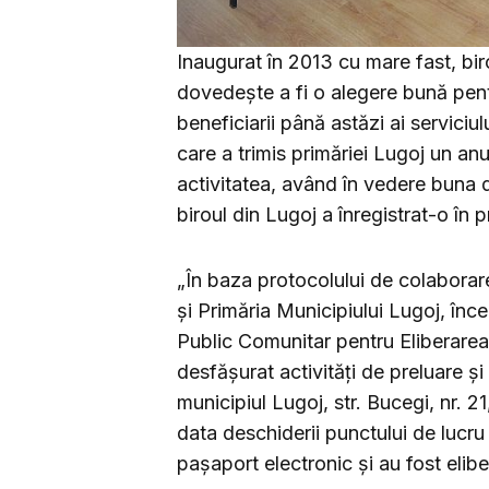
Inaugurat în 2013 cu mare fast, bir
dovedește a fi o alegere bună pentr
beneficiarii până astăzi ai serviciul
care a trimis primăriei Lugoj un anu
activitatea, având în vedere buna 
biroul din Lugoj a înregistrat-o în p
„În baza protocolului de colaborare 
şi Primăria Municipiului Lugoj, înc
Public Comunitar pentru Eliberarea
desfăşurat activităţi de preluare şi
municipiul Lugoj, str. Bucegi, nr. 21,
data deschiderii punctului de lucru
paşaport electronic şi au fost elib