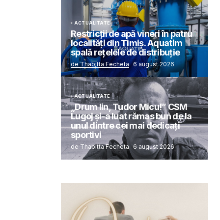
ACTUALITATE
Restricții de apă vineri în patru
localități din Timiș. Aquatim
spală rețelele de distribuție
de Thabitta Fecheta
6 august 2026
ACTUALITATE
„Drum lin, Tudor Micu!” CSM
Lugoj și-a luat rămas bun de la
unul dintre cei mai dedicați
sportivi
de Thabitta Fecheta
6 august 2026