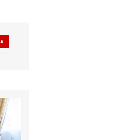
BE
 cu