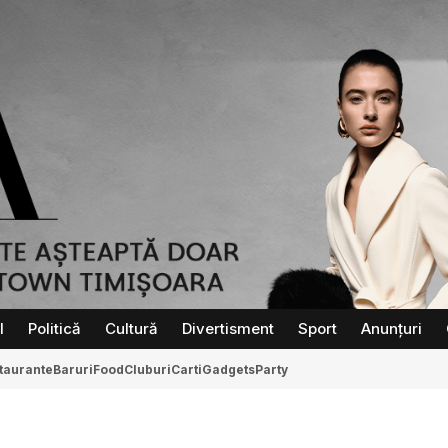
l
Politică
Cultură
Divertisment
Sport
Anunțuri
taurante
Baruri
Food
Cluburi
Carti
Gadgets
Party