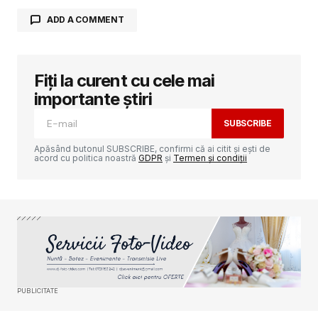
ADD A COMMENT
Fiți la curent cu cele mai
Adresa ta de email nu va fi publicată.
Câmpurile obligatorii sunt marcate cu
*
importante știri
SUBSCRIBE
Comment
*
Apăsând butonul SUBSCRIBE, confirmi că ai citit și ești de
acord cu politica noastră
GDPR
și
Termen și condiții
Your Name
*
Your E-mail
*
PUBLICITATE
Salvează-mi numele, emailul și site-ul web în
acest navigator pentru data viitoare când o să