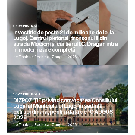
ADMINISTRAȚIE
Investiție de peste 21 de milioane de lei la
Lugoj. Centrul pietonal, tronsonul II din
strada Mocioni și cartierul I.C. Drăgan intră
în modernizare completă
de Thabitta Fecheta
7 august 2026
ADMINISTRAȚIE
DIZPOZIȚIE privind convocarea Consiliului
Local al Municipiului Lugoj în şedinţă
extraordinară, pentru data de 10 AUGUST
2026
de Thabitta Fecheta
7 august 2026