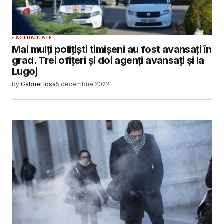
ACTUALITATE
Mai mulți polițiști timișeni au fost avansați în
grad. Trei ofițeri și doi agenți avansați și la
Lugoj
by
Gabriel Iosa
5 decembrie 2022