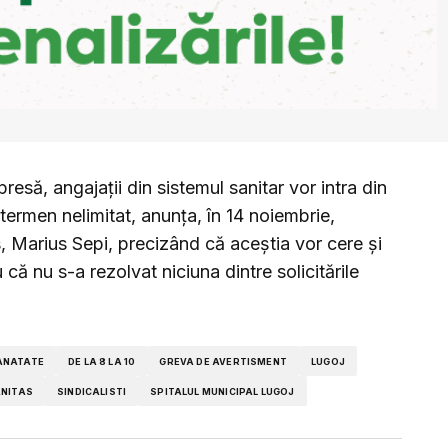
presă, angajaţii din sistemul sanitar vor intra din
ermen nelimitat, anunţa, în 14 noiembrie,
, Marius Sepi, precizând că aceştia vor cere şi
 că nu s-a rezolvat niciuna dintre solicitările
SANATATE
DE LA 8 LA 10
GREVA DE AVERTISMENT
LUGOJ
NITAS
SINDICALISTI
SPITALUL MUNICIPAL LUGOJ