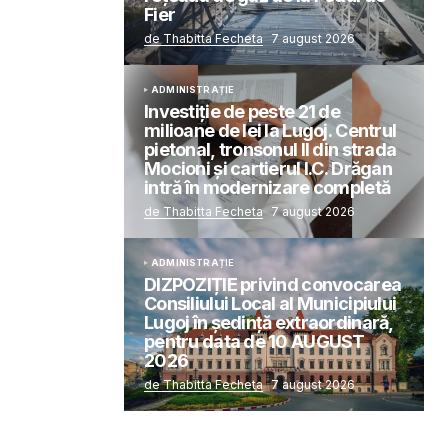
Fier
de Thabitta Fecheta
7 august 2026
ADMINISTRAȚIE
Investiție de peste 21 de
milioane de lei la Lugoj. Centrul
pietonal, tronsonul II din strada
Mocioni și cartierul I.C. Drăgan
intră în modernizare completă
de Thabitta Fecheta
7 august 2026
ADMINISTRAȚIE
DIZPOZIȚIE privind convocarea
Consiliului Local al Municipiului
Lugoj în şedinţă extraordinară,
pentru data de 10 AUGUST
2026
de Thabitta Fecheta
7 august 2026