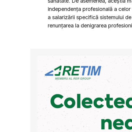
sănătate. De asemenea, aceștia mai
independența profesională a celor c
a salarizării specifică sistemului d
renunțarea la denigrarea profesioniș