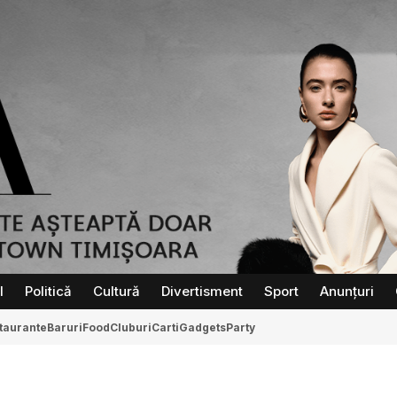
l
Politică
Cultură
Divertisment
Sport
Anunțuri
taurante
Baruri
Food
Cluburi
Carti
Gadgets
Party