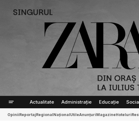
Actualitate
Administrație
Educație
Socia
Opinii
Reportaj
Regional
Național
Utile
Anunțuri
Magazine
Hoteluri
Res