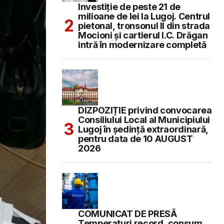
Investiție de peste 21 de
milioane de lei la Lugoj. Centrul
pietonal, tronsonul II din strada
Mocioni și cartierul I.C. Drăgan
intră în modernizare completă
DIZPOZIȚIE privind convocarea
Consiliului Local al Municipiului
Lugoj în şedinţă extraordinară,
pentru data de 10 AUGUST
2026
COMUNICAT DE PRESĂ
Temperaturi record, consum