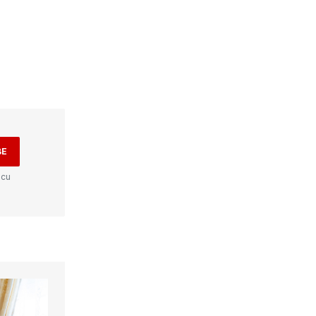
BE
 cu