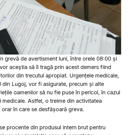
în grevă de avertisment luni, între orele 08:00 şi
or aceștia să îl tragă prin acest demers fiind
torilor din trecutul apropiat. Urgențele medicale,
l din Lugoj, vor fi asigurate, precum și alte
iețile oamenilor să nu fie puse în pericol, în cazul
i medicale. Astfel, o treime din activitatea
ul orar în care se desfășoară greva.
e procente din produsul intern brut pentru