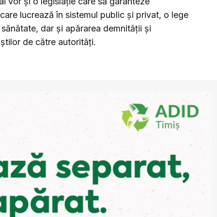
 vor și o legislație care să garanteze
are lucrează în sistemul public și privat, o lege
e sănătate, dar și apărarea demnității și
tilor de către autorități.