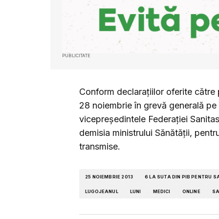
PUBLICITATE
Conform declarațiilor oferite către 
28 noiembrie în grevă generală pe t
vicepreşedintele Federaţiei Sanitas
demisia ministrului Sănătăţii, pentru
transmise.
25 NOIEMBRIE 2013
6 LA SUTA DIN PIB PENTRU 
LUGOJEANUL
LUNI
MEDICI
ONLINE
SA