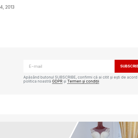
4, 2013
ată.
Câmpurile obligatorii sunt marcate cu
*
SUBSCRI
Apăsând butonul SUBSCRIBE, confirmi că ai citit și ești de acord
politica noastră
GDPR
și
Termen și condiții
Your E-mail
*
e-ul
ta