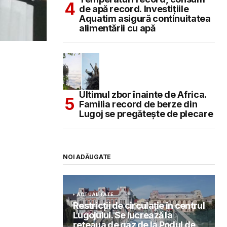
de apă record. Investițiile
Aquatim asigură continuitatea
alimentării cu apă
Ultimul zbor înainte de Africa.
Familia record de berze din
Lugoj se pregătește de plecare
NOI ADĂUGATE
ACTUALITATE
Restricții de circulație în centrul
Lugojului. Se lucrează la
rețeaua de gaz de la Podul de