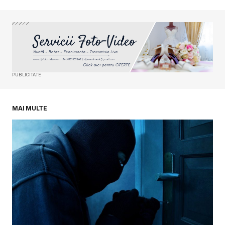
Your Name
*
Your E-mail
*
PUBLICITATE
Salvează-mi numele, emailul și site-ul web în
acest navigator pentru data viitoare când o să
comentez.
MAI MULTE
SUBMIT COMMENT