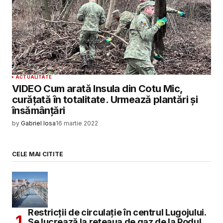
ACTUALITATE
VIDEO Cum arată Insula din Cotu Mic,
curățată în totalitate. Urmează plantări și
însămânțări
by
Gabriel Iosa
16 martie 2022
CELE MAI CITITE
Restricții de circulație în centrul Lugojului.
Se lucrează la rețeaua de gaz de la Podul