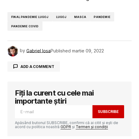
FINAL PANDEMIE LUGOJ
LUGOJ
MASCA
PANDEMIE
PANDEMIE COVID
by
Gabriel Iosa
Published
martie 09, 2022
ADD A COMMENT
Fiți la curent cu cele mai
Adresa ta de email nu va fi publicată.
Câmpurile obligatorii sunt marcate cu
*
importante știri
SUBSCRIBE
Comment
*
Apăsând butonul SUBSCRIBE, confirmi că ai citit și ești de
acord cu politica noastră
GDPR
și
Termen și condiții