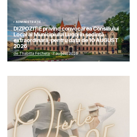
ADMINISTRAȚIE
DIZPOZIȚIE privind convocarea Consiliului
Local al Municipiului Lugoj în şedinţă
extraordinară, pentru data de 10 AUGUST
2026
de Thabitta Fecheta
7 august 2026