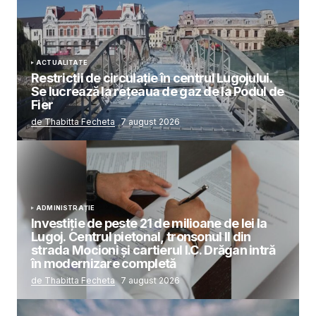
ACTUALITATE
Restricții de circulație în centrul Lugojului.
Se lucrează la rețeaua de gaz de la Podul de
Fier
de Thabitta Fecheta
7 august 2026
ADMINISTRAȚIE
Investiție de peste 21 de milioane de lei la
Lugoj. Centrul pietonal, tronsonul II din
strada Mocioni și cartierul I.C. Drăgan intră
în modernizare completă
de Thabitta Fecheta
7 august 2026