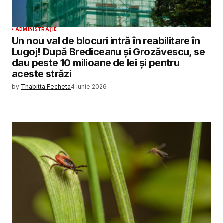
ADMINISTRAȚIE
Un nou val de blocuri intră în reabilitare în
Lugoj! După Brediceanu și Grozăvescu, se
dau peste 10 milioane de lei și pentru
aceste străzi
by
Thabitta Fecheta
4 iunie 2026