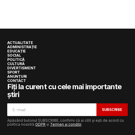
ACTUALITATE
ADMINISTRAȚIE
EDUCAȚIE
SOCIAL
POLITICĂ
CULTURĂ
DIVERTISMENT
SPORT
ANUNȚURI
CONTACT
Fiți la curent cu cele mai importante
știri
SUBSCRIBE
Apăsând butonul SUBSCRIBE, confirmi că ai citit și ești de acord cu
politica noastră
GDPR
și
Termen și condiții