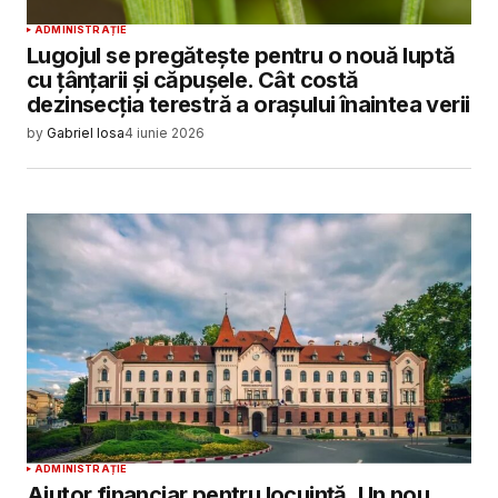
ADMINISTRAȚIE
Lugojul se pregătește pentru o nouă luptă
cu țânțarii și căpușele. Cât costă
dezinsecția terestră a orașului înaintea verii
by
Gabriel Iosa
4 iunie 2026
ADMINISTRAȚIE
Ajutor financiar pentru locuință. Un nou