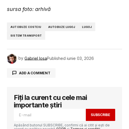
sursa foto: arhivă
AUTOBUZE COSTEIU
AUTOBUZE LUGOJ
LUGOJ
SISTEM TRANSPORT
by
Gabriel Iosa
Published
iunie 03, 2026
ADD A COMMENT
Fiți la curent cu cele mai
Adresa ta de email nu va fi publicată.
Câmpurile obligatorii sunt marcate cu
*
importante știri
SUBSCRIBE
Comment
*
Apăsând butonul SUBSCRIBE, confirmi că ai citit și ești de
acord cu politica noastră
GDPR
și
Termen și condiții