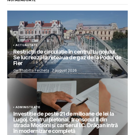
ACTUALITATE
Restricții de circulație în centrul Lugojului.
Se lucrează la rețeaua de gaz de la Podul de
Fier
de Thabitta Fecheta
7 august 2026
ADMINISTRAȚIE
Investiție de peste 21 de milioane de lei la
Lugoj. Centrul pietonal, tronsonul II din
strada Mocioni și cartierul I.C. Drăgan intră
în modernizare completă