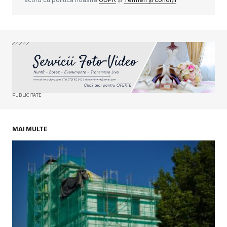
Your Name
*
Your E-mail
*
PUBLICITATE
Salvează-mi numele, emailul și site-ul web în
acest navigator pentru data viitoare când o să
comentez.
MAI MULTE
SUBMIT COMMENT