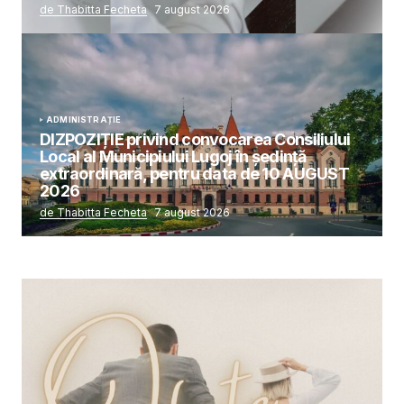
de Thabitta Fecheta
7 august 2026
ADMINISTRAȚIE
DIZPOZIȚIE privind convocarea Consiliului
Local al Municipiului Lugoj în şedinţă
extraordinară, pentru data de 10 AUGUST
2026
de Thabitta Fecheta
7 august 2026