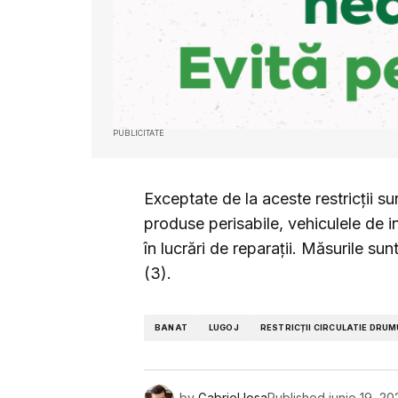
PUBLICITATE
Exceptate de la aceste restricții su
produse perisabile, vehiculele de in
în lucrări de reparații. Măsurile sun
(3).
BANAT
LUGOJ
RESTRICȚII CIRCULATIE DRUM
by
Gabriel Iosa
Published
iunie 19, 20