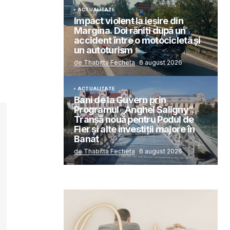
ACTUALITATE
Impact violent la ieșire din
Margina. Doi răniți după un
accident între o motocicletă și
un autoturism
de Thabitta Fecheta
6 august 2026
ACTUALITATE
Bani de la Guvern prin
Programul „Anghel Saligny”.
Tranșă nouă pentru Podul de
Fier și alte investiții majore în
Banat
de Thabitta Fecheta
6 august 2026