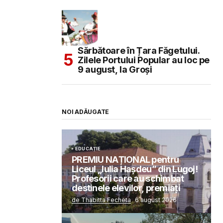
Sărbătoare în Țara Făgetului.
Zilele Portului Popular au loc pe
9 august, la Groși
NOI ADĂUGATE
EDUCAȚIE
PREMIU NAȚIONAL pentru
Liceul „Iulia Hașdeu” din Lugoj!
Profesorii care au schimbat
destinele elevilor, premiați
de Thabitta Fecheta
6 august 2026