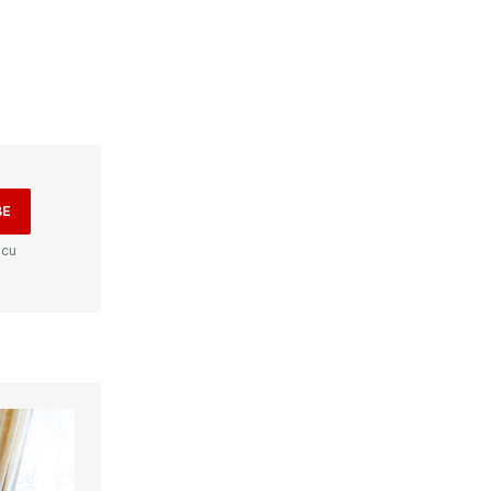
BE
 cu