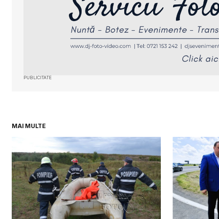
Your Name
*
Salvează-mi numele, emailul și sit
web în acest navigator pentru da
viitoare când o să comentez.
PUBLICITATE
SUBMIT COMMENT
MAI MULTE