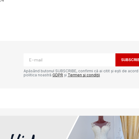
latie pe canicula ?
 verifica/controleaza nimeni !!!
SUBSCRI
Apăsând butonul SUBSCRIBE, confirmi că ai citit și ești de acord
politica noastră
GDPR
și
Termen și condiții
ată.
Câmpurile obligatorii sunt marcate cu
*