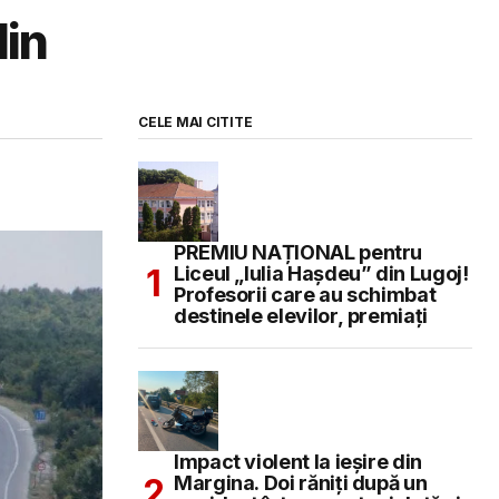
din
CELE MAI CITITE
PREMIU NAȚIONAL pentru
Liceul „Iulia Hașdeu” din Lugoj!
Profesorii care au schimbat
destinele elevilor, premiați
Impact violent la ieșire din
Margina. Doi răniți după un