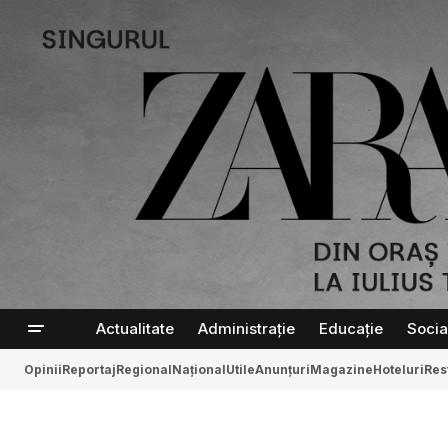
Actualitate
Administrație
Educație
Socia
Opinii
Reportaj
Regional
Național
Utile
Anunțuri
Magazine
Hoteluri
Res