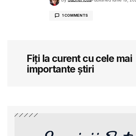
1 COMMENTS
Antoch
20 iunie 2024 la 10:50
Respecta cineva restictiile de circu
Deocamdata se pare ca nu si nici nu
RĂSPUNDE
Fiți la curent cu cele mai
importante știri
Adresa ta de email nu va fi public
Comment
*