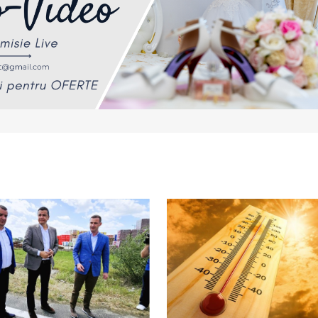
Your E-mail
*
e-ul
ta