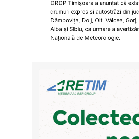
DRDP Timișoara a anunțat că există 
drumuri expres și autostrăzi din ju
Dâmbovița, Dolj, Olt, Vâlcea, Gorj
Alba și Sibiu, ca urmare a avertiză
Națională de Meteorologie.