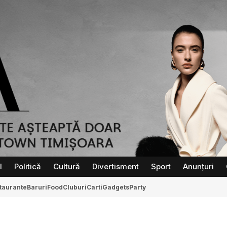
l
Politică
Cultură
Divertisment
Sport
Anunțuri
taurante
Baruri
Food
Cluburi
Carti
Gadgets
Party