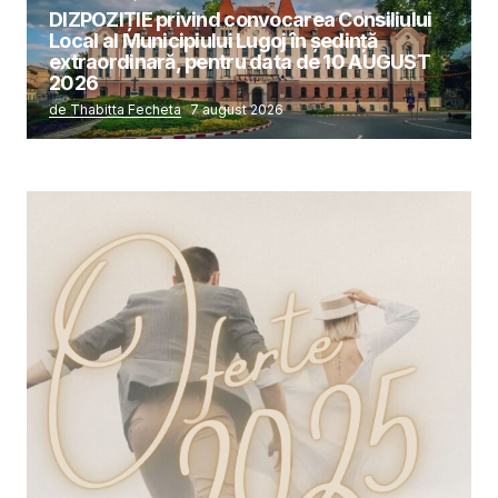
DIZPOZIȚIE privind convocarea Consiliului
Local al Municipiului Lugoj în şedinţă
extraordinară, pentru data de 10 AUGUST
2026
de Thabitta Fecheta
7 august 2026