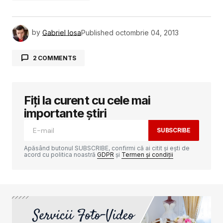
by
Gabriel Iosa
Published
octombrie 04, 2013
2 COMMENTS
Indy
4 octombrie 2013 la 08:42
Helloooo ! Este balata lata!!! Zona era o mlastina
Fiți la curent cu cele mai
inainte ,balti, muuuulte balti, ce naiba va mirati?
importante știri
RĂSPUNDE
SUBSCRIBE
Apăsând butonul SUBSCRIBE, confirmi că ai citit și ești de
acord cu politica noastră
GDPR
și
Termen și condiții
victor L
4 octombrie 2013 la 16:49
Nu va fi asanata Balta lata pen`ca inca nu s-a
hotarit cum sa se numeasca dupa asanare
Balta seaca, Fosta balta?