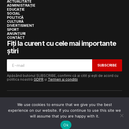
ACTUALITATE
ADMINISTRAȚIE
EDUCAȚIE
SOCIAL
POLITICĂ
CULTURĂ
DIVERTISMENT
SPORT
ANUNȚURI
CONTACT
Fiți la curent cu cele mai importante
știri
SUBSCRIBE
Apăsând butonul SUBSCRIBE, confirmi că ai citit și ești de acord cu
politica noastră
GDPR
și
Termen și condiții
We use cookies to ensure that we give you the best
experience on our website. If you continue to use this site we
Copyright © 2017-2025
Lugojeanul.ro
· Toate drepturile
rezervate · Dezvoltat de
Power Media FX
will assume that you are happy with it.
Ok