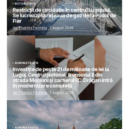
ACTUALITATE
Restricții de circulație în centrul Lugojului.
Se lucrează la rețeaua de gaz de la Podul de
Fier
de Thabitta Fecheta
7 august 2026
ADMINISTRAȚIE
Investiție de peste 21 de milioane de lei la
Lugoj. Centrul pietonal, tronsonul II din
strada Mocioni și cartierul I.C. Drăgan intră
în modernizare completă
de Thabitta Fecheta
7 august 2026
ADMINISTRAȚIE