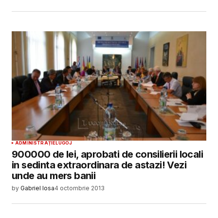
Salvează-mi numele, emailul și site-ul web în
acest navigator pentru data viitoare când o să
comentez.
SUBMIT COMMENT
ADMINISTRAȚIE
LUGOJ
900000 de lei, aprobati de consilierii locali
in sedinta extraordinara de astazi! Vezi
unde au mers banii
by
Gabriel Iosa
4 octombrie 2013