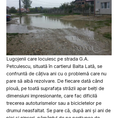
Lugojenii care locuiesc pe strada G.A.
Petculescu, situată în cartierul Balta Lată, se
confruntă de câțiva ani cu o problemă care nu
pare să aibă rezolvare. De fiecare dată când
plouă, pe toată suprafața străzii apar belți de
dimensiuni impresionante, care fac dificilă
trecerea autoturismelor sau a bicicletelor pe
drumul neasfaltat. Se pare că, după ani și ani de
ploi și ninsori, pământul de pe porțiunea de