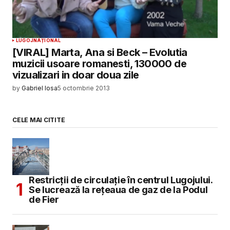
LUGOJ
NAȚIONAL
[VIRAL] Marta, Ana si Beck – Evolutia
muzicii usoare romanesti, 130000 de
vizualizari in doar doua zile
by
Gabriel Iosa
5 octombrie 2013
CELE MAI CITITE
Restricții de circulație în centrul Lugojului.
Se lucrează la rețeaua de gaz de la Podul
de Fier