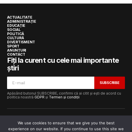
ACTUALITATE
ADMINISTRAȚIE
EDUCAȚIE
SOCIAL
POLITICĂ
CULTURĂ
DIVERTISMENT
SPORT
ANUNȚURI
CONTACT
Fiți la curent cu cele mai importante
știri
SUBSCRIBE
Apăsând butonul SUBSCRIBE, confirmi că ai citit și ești de acord cu
politica noastră
GDPR
și
Termen și condiții
We use cookies to ensure that we give you the best
experience on our website. If you continue to use this site we
Copyright © 2017-2025
Lugojeanul.ro
· Toate drepturile