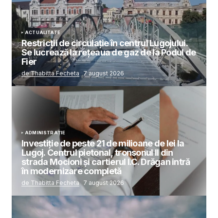
ACTUALITATE
Restricții de circulație în centrul Lugojului.
Se lucrează la rețeaua de gaz de la Podul de
Fier
de Thabitta Fecheta
7 august 2026
ADMINISTRAȚIE
Investiție de peste 21 de milioane de lei la
Lugoj. Centrul pietonal, tronsonul II din
strada Mocioni și cartierul I.C. Drăgan intră
în modernizare completă
de Thabitta Fecheta
7 august 2026