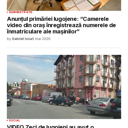
ADMINISTRAȚIE
Anunțul primăriei lugojene: “Camerele
video din oraș înregistrează numerele de
înmatriculare ale mașinilor”
by
Gabriel Iosa
6 mai 2020
SOCIAL
VIDEO Zeci de lugojeni au avut o