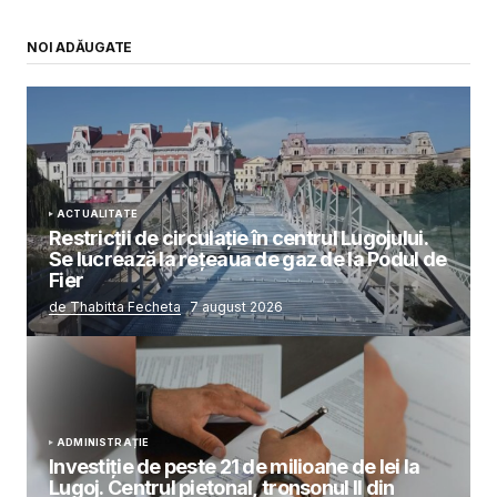
NOI ADĂUGATE
ACTUALITATE
Restricții de circulație în centrul Lugojului.
Se lucrează la rețeaua de gaz de la Podul de
Fier
de Thabitta Fecheta
7 august 2026
ADMINISTRAȚIE
Investiție de peste 21 de milioane de lei la
Lugoj. Centrul pietonal, tronsonul II din