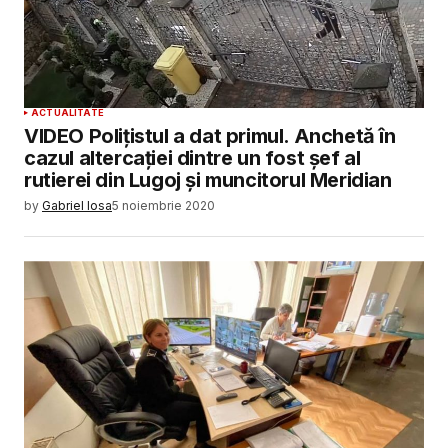
ACTUALITATE
VIDEO Polițistul a dat primul. Anchetă în
cazul altercației dintre un fost șef al
rutierei din Lugoj și muncitorul Meridian
by
Gabriel Iosa
5 noiembrie 2020