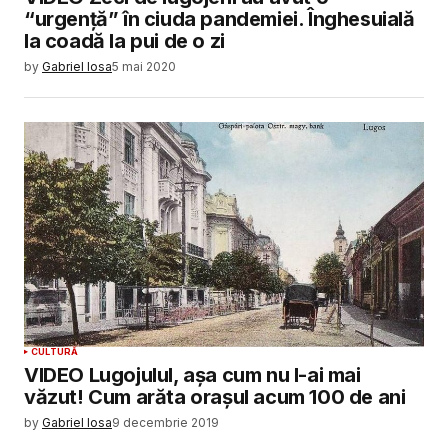
“urgență” în ciuda pandemiei. Înghesuială
la coadă la pui de o zi
by
Gabriel Iosa
5 mai 2020
CULTURĂ
VIDEO Lugojulul, așa cum nu l-ai mai
văzut! Cum arăta orașul acum 100 de ani
by
Gabriel Iosa
9 decembrie 2019