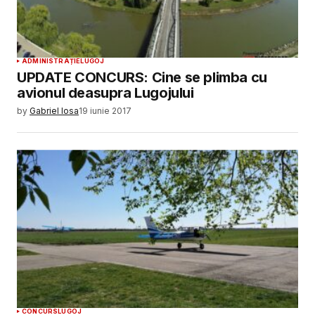
ADMINISTRAȚIE
LUGOJ
UPDATE CONCURS: Cine se plimba cu
avionul deasupra Lugojului
by
Gabriel Iosa
19 iunie 2017
CONCURS
LUGOJ