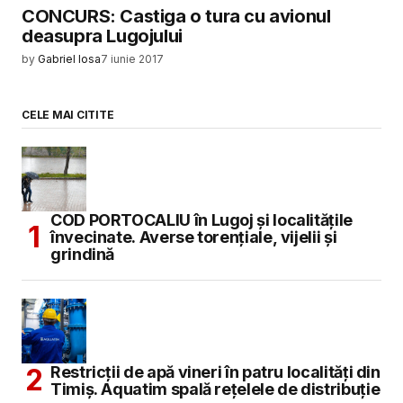
CONCURS: Castiga o tura cu avionul
deasupra Lugojului
by
Gabriel Iosa
7 iunie 2017
CELE MAI CITITE
COD PORTOCALIU în Lugoj și localitățile
învecinate. Averse torențiale, vijelii și
grindină
Restricții de apă vineri în patru localități din
Timiș. Aquatim spală rețelele de distribuție