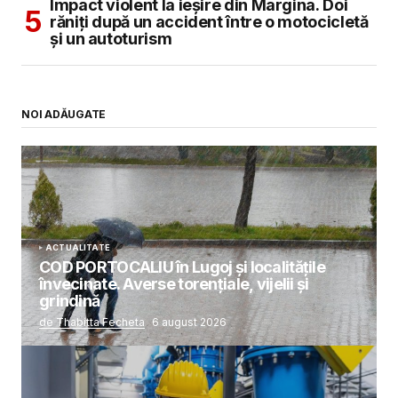
Impact violent la ieșire din Margina. Doi
răniți după un accident între o motocicletă
și un autoturism
NOI ADĂUGATE
ACTUALITATE
COD PORTOCALIU în Lugoj și localitățile
învecinate. Averse torențiale, vijelii și
grindină
de Thabitta Fecheta
6 august 2026