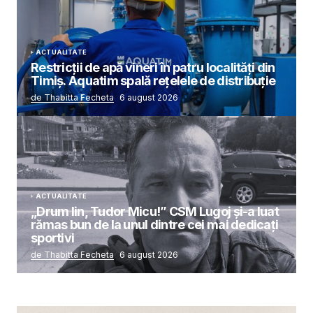
ACTUALITATE
Restricții de apă vineri în patru localități din
Timiș. Aquatim spală rețelele de distribuție
de Thabitta Fecheta
6 august 2026
ACTUALITATE
„Drum lin, Tudor Micu!” CSM Lugoj și-a luat
rămas bun de la unul dintre cei mai dedicați
sportivi
de Thabitta Fecheta
6 august 2026