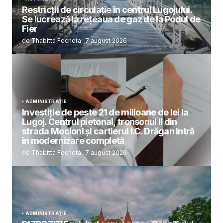
Restricții de circulație în centrul Lugojului.
Se lucrează la rețeaua de gaz de la Podul de
Fier
de Thabitta Fecheta
7 august 2026
ADMINISTRAȚIE
Investiție de peste 21 de milioane de lei la
Lugoj. Centrul pietonal, tronsonul II din
strada Mocioni și cartierul I.C. Drăgan intră
în modernizare completă
de Thabitta Fecheta
7 august 2026
ADMINISTRAȚIE