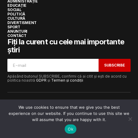
ADMINISTRAȚIE
EDUCAȚIE
SOCIAL
POLITICĂ
CULTURĂ
DIVERTISMENT
SPORT
ANUNȚURI
CONTACT
Fiți la curent cu cele mai importante
știri
SUBSCRIBE
Apăsând butonul SUBSCRIBE, confirmi că ai citit și ești de acord cu
politica noastră
GDPR
și
Termen și condiții
We use cookies to ensure that we give you the best
experience on our website. If you continue to use this site we
Copyright © 2017-2025
Lugojeanul.ro
· Toate drepturile
rezervate · Dezvoltat de
Power Media FX
will assume that you are happy with it.
Ok