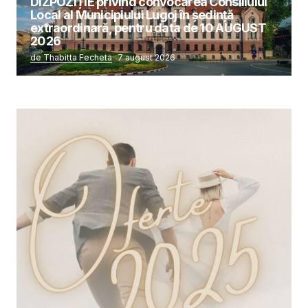
DIZPOZIȚIE privind convocarea Consiliului
Local al Municipiului Lugoj în şedinţă
extraordinară, pentru data de 10 AUGUST
2026
de Thabitta Fecheta
7 august 2026