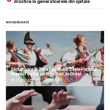
drastice la generatoarele din spitale
NOI ADĂUGATE
DIVERTISMENT
Sărbătoare în Țara Făgetului. Zilele Portului
Popular au loc pe 9 august, la Groși
de Thabitta Fecheta
5 august 2026