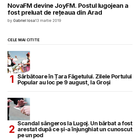
NovaFM devine JoyFM. Postul lugojean a
fost preluat de reţeaua din Arad
by
Gabriel Iosa
13 martie 2019
CELE MAI CITITE
Sărbătoare în Țara Făgetului. Zilele Portului
Popular au loc pe 9 august, la Groși
Scandal sângeros la Lugoj. Un bărbat a fost
arestat după ce și-a înjunghiat un cunoscut
pe un pod