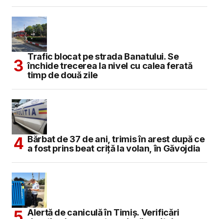
Trafic blocat pe strada Banatului. Se
închide trecerea la nivel cu calea ferată
timp de două zile
Bărbat de 37 de ani, trimis în arest după ce
a fost prins beat criță la volan, în Găvojdia
Alertă de caniculă în Timiș. Verificări