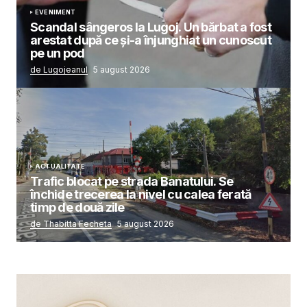
EVENIMENT
Scandal sângeros la Lugoj. Un bărbat a fost
arestat după ce și-a înjunghiat un cunoscut
pe un pod
de Lugojeanul
5 august 2026
ACTUALITATE
Trafic blocat pe strada Banatului. Se
închide trecerea la nivel cu calea ferată
timp de două zile
de Thabitta Fecheta
5 august 2026