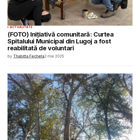
ACTUALITATE
(FOTO) Inițiativă comunitară: Curtea
Spitalului Municipal din Lugoj a fost
reabilitată de voluntari
by
Thabitta Fecheta
2 mai 2025