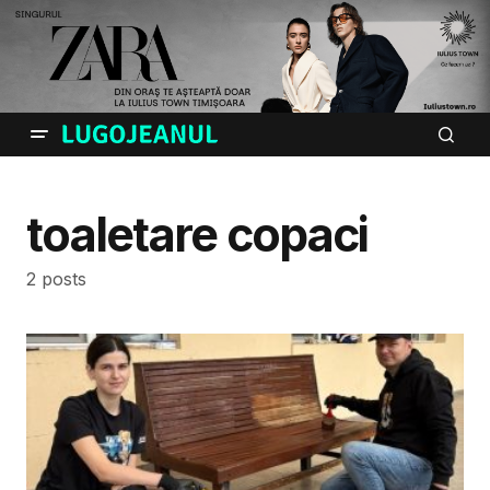
toaletare copaci
2 posts