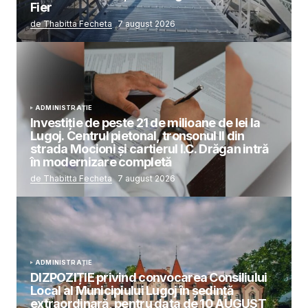
Fier
de Thabitta Fecheta
7 august 2026
ADMINISTRAȚIE
Investiție de peste 21 de milioane de lei la
Lugoj. Centrul pietonal, tronsonul II din
strada Mocioni și cartierul I.C. Drăgan intră
în modernizare completă
de Thabitta Fecheta
7 august 2026
ADMINISTRAȚIE
DIZPOZIȚIE privind convocarea Consiliului
Local al Municipiului Lugoj în şedinţă
extraordinară, pentru data de 10 AUGUST