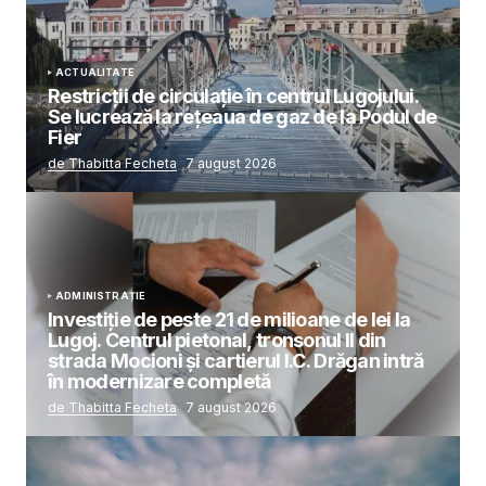
ACTUALITATE
Restricții de circulație în centrul Lugojului.
Se lucrează la rețeaua de gaz de la Podul de
Fier
de Thabitta Fecheta
7 august 2026
ADMINISTRAȚIE
Investiție de peste 21 de milioane de lei la
Lugoj. Centrul pietonal, tronsonul II din
strada Mocioni și cartierul I.C. Drăgan intră
în modernizare completă
de Thabitta Fecheta
7 august 2026