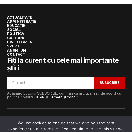
ACTUALITATE
ADMINISTRAȚIE
EDUCAȚIE
SOCIAL
POLITICĂ
CULTURĂ
DIVERTISMENT
SPORT
ANUNȚURI
CONTACT
Fiți la curent cu cele mai importante
știri
SUBSCRIBE
Apăsând butonul SUBSCRIBE, confirmi că ai citit și ești de acord cu
politica noastră
GDPR
și
Termen și condiții
We use cookies to ensure that we give you the best
experience on our website. If you continue to use this site we
Copyright © 2017-2025
Lugojeanul.ro
· Toate drepturile