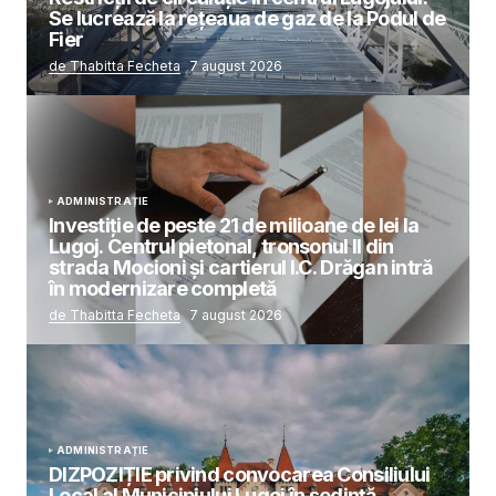
Se lucrează la rețeaua de gaz de la Podul de
Fier
de Thabitta Fecheta
7 august 2026
ADMINISTRAȚIE
Investiție de peste 21 de milioane de lei la
Lugoj. Centrul pietonal, tronsonul II din
strada Mocioni și cartierul I.C. Drăgan intră
în modernizare completă
de Thabitta Fecheta
7 august 2026
ADMINISTRAȚIE
DIZPOZIȚIE privind convocarea Consiliului
Local al Municipiului Lugoj în şedinţă