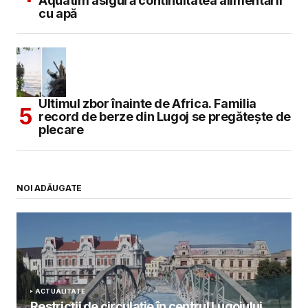
Aquatim asigură continuitatea alimentării
cu apă
Ultimul zbor înainte de Africa. Familia
record de berze din Lugoj se pregătește de
plecare
NOI ADĂUGATE
ACTUALITATE
Restricții de circulație în centrul Lugojului.