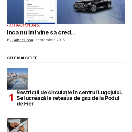
ACTUALITATE
LUGOJ
Inca nu imi vine sa cred…
by
Gabriel Iosa
1 septembrie 2016
CELE MAI CITITE
Restricții de circulație în centrul Lugojului.
Se lucrează la rețeaua de gaz de la Podul
de Fier