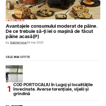
ACTUALITATE
Avantajele consumului moderat de pâine.
De ce trebuie să-ți iei o mașină de făcut
pâine acasă(P)
by
Gabriel Iosa
29 mai 2020
CELE MAI CITITE
COD PORTOCALIU în Lugoj și localitățile
învecinate. Averse torențiale, vijelii și
grindină