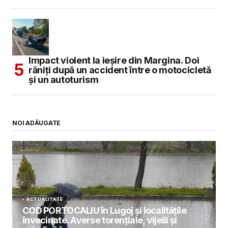
Impact violent la ieșire din Margina. Doi
răniți după un accident între o motocicletă
și un autoturism
NOI ADĂUGATE
ACTUALITATE
COD PORTOCALIU în Lugoj și localitățile
învecinate. Averse torențiale, vijelii și