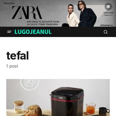
tefal
1 post