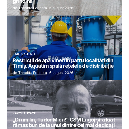
grindină
de Thabitta Fecheta
6 august 2026
ACTUALITATE
Restricții de apă vineri în patru localități din
Timiș. Aquatim spală rețelele de distribuție
de Thabitta Fecheta
6 august 2026
ACTUALITATE
„Drum lin, Tudor Micu!” CSM Lugoj și-a luat
rămas bun de la unul dintre cei mai dedicați