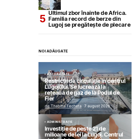
Ultimul zbor înainte de Africa.
Familia record de berze din
Lugoj se pregătește de plecare
NOI ADĂUGATE
ACTUALITATE
Restricții de circulație în centrul
Lugojului. Se lucrează la
rețeaua de gaz de la Podul de
Fier
de Thabitta Fecheta
7 august 2026
ADMINISTRAȚIE
Investiție de peste 21 de
milioane de lei la Lugoj. Centrul