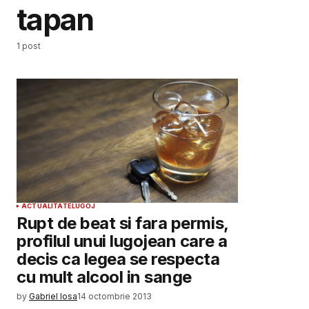
tapan
1 post
ACTUALITATE
LUGOJ
Rupt de beat si fara permis,
profilul unui lugojean care a
decis ca legea se respecta
cu mult alcool in sange
by
Gabriel Iosa
14 octombrie 2013