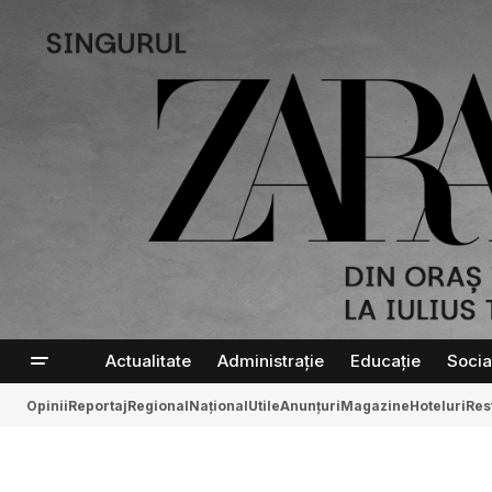
Actualitate
Administrație
Educație
Socia
Opinii
Reportaj
Regional
Național
Utile
Anunțuri
Magazine
Hoteluri
Res