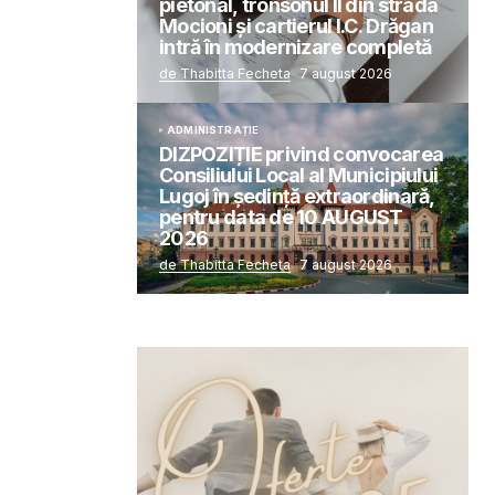
pietonal, tronsonul II din strada
Mocioni și cartierul I.C. Drăgan
intră în modernizare completă
de Thabitta Fecheta
7 august 2026
ADMINISTRAȚIE
DIZPOZIȚIE privind convocarea
Consiliului Local al Municipiului
Lugoj în şedinţă extraordinară,
pentru data de 10 AUGUST
2026
de Thabitta Fecheta
7 august 2026