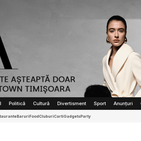
l
Politică
Cultură
Divertisment
Sport
Anunțuri
taurante
Baruri
Food
Cluburi
Carti
Gadgets
Party