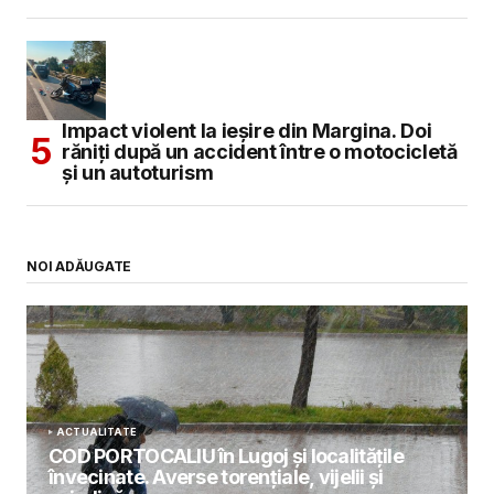
Impact violent la ieșire din Margina. Doi
răniți după un accident între o motocicletă
și un autoturism
NOI ADĂUGATE
ACTUALITATE
COD PORTOCALIU în Lugoj și localitățile
învecinate. Averse torențiale, vijelii și