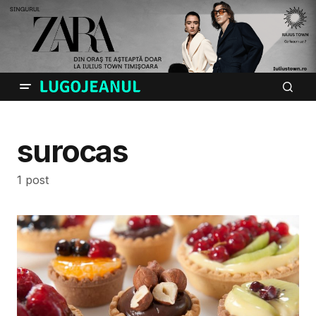
surocas
1 post