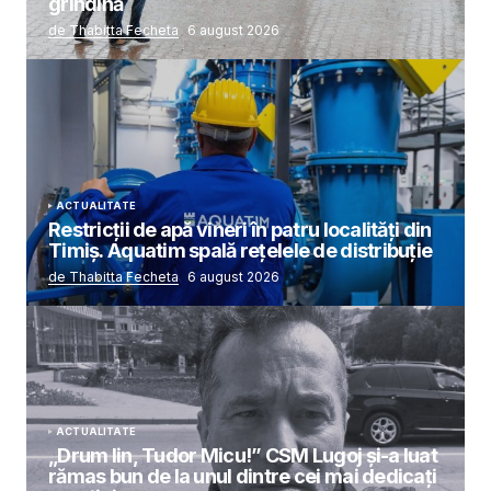
grindină
de Thabitta Fecheta
6 august 2026
ACTUALITATE
Restricții de apă vineri în patru localități din
Timiș. Aquatim spală rețelele de distribuție
de Thabitta Fecheta
6 august 2026
ACTUALITATE
„Drum lin, Tudor Micu!” CSM Lugoj și-a luat
rămas bun de la unul dintre cei mai dedicați