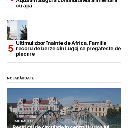
Aquatim asigură continuitatea alimentării
cu apă
Ultimul zbor înainte de Africa. Familia
record de berze din Lugoj se pregătește de
plecare
NOI ADĂUGATE
ACTUALITATE
Restricții de circulație în centrul Lugojului.