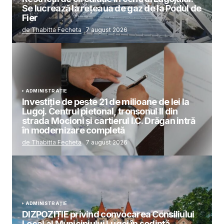
Se lucrează la rețeaua de gaz de la Podul de
Fier
de Thabitta Fecheta
7 august 2026
ADMINISTRAȚIE
Investiție de peste 21 de milioane de lei la
Lugoj. Centrul pietonal, tronsonul II din
strada Mocioni și cartierul I.C. Drăgan intră
în modernizare completă
de Thabitta Fecheta
7 august 2026
ADMINISTRAȚIE
DIZPOZIȚIE privind convocarea Consiliului
Local al Municipiului Lugoj în şedinţă