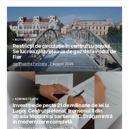
ACTUALITATE
Restricții de circulație în centrul Lugojului.
Se lucrează la rețeaua de gaz de la Podul de
Fier
de Thabitta Fecheta
7 august 2026
ADMINISTRAȚIE
Investiție de peste 21 de milioane de lei la
Lugoj. Centrul pietonal, tronsonul II din
strada Mocioni și cartierul I.C. Drăgan intră
în modernizare completă
de Thabitta Fecheta
7 august 2026