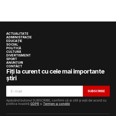
ACTUALITATE
ADMINISTRAȚIE
EDUCAȚIE
SOCIAL
POLITICĂ
CULTURĂ
DIVERTISMENT
SPORT
ANUNȚURI
CONTACT
Fiți la curent cu cele mai importante
știri
SUBSCRIBE
Apăsând butonul SUBSCRIBE, confirmi că ai citit și ești de acord cu
politica noastră
GDPR
și
Termen și condiții