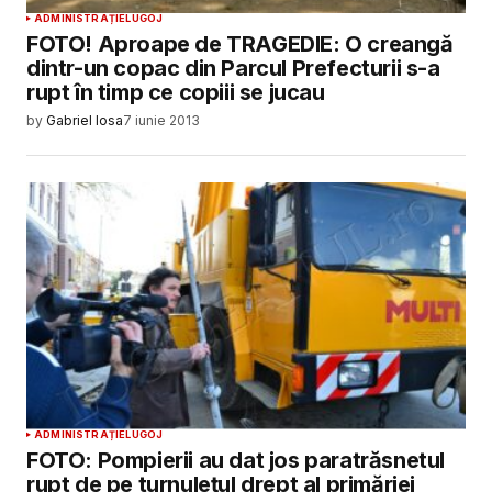
ADMINISTRAȚIE
LUGOJ
FOTO! Aproape de TRAGEDIE: O creangă
dintr-un copac din Parcul Prefecturii s-a
rupt în timp ce copiii se jucau
by
Gabriel Iosa
7 iunie 2013
ADMINISTRAȚIE
LUGOJ
FOTO: Pompierii au dat jos paratrăsnetul
rupt de pe turnuleţul drept al primăriei