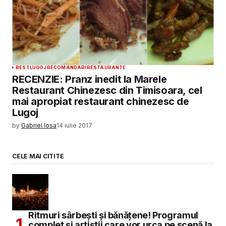
BEST
LUGOJ
RECOMANDARI
RESTAURANTE
RECENZIE: Pranz inedit la Marele
Restaurant Chinezesc din Timisoara, cel
mai apropiat restaurant chinezesc de
Lugoj
by
Gabriel Iosa
14 iulie 2017
CELE MAI CITITE
Ritmuri sârbești și bănățene! Programul
complet și artiștii care vor urca pe scenă la