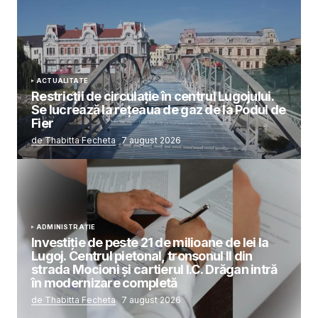
ACTUALITATE
Restricții de circulație în centrul Lugojului.
Se lucrează la rețeaua de gaz de la Podul de
Fier
de Thabitta Fecheta
7 august 2026
ADMINISTRAȚIE
Investiție de peste 21 de milioane de lei la
Lugoj. Centrul pietonal, tronsonul II din
strada Mocioni și cartierul I.C. Drăgan intră
în modernizare completă
de Thabitta Fecheta
7 august 2026