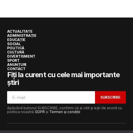
ACTUALITATE
ADMINISTRAȚIE
EDUCAȚIE
SOCIAL
POLITICĂ
CULTURĂ
DIVERTISMENT
SPORT
ANUNȚURI
CONTACT
Fiți la curent cu cele mai importante
știri
SUBSCRIBE
Apăsând butonul SUBSCRIBE, confirmi că ai citit și ești de acord cu
politica noastră
GDPR
și
Termen și condiții