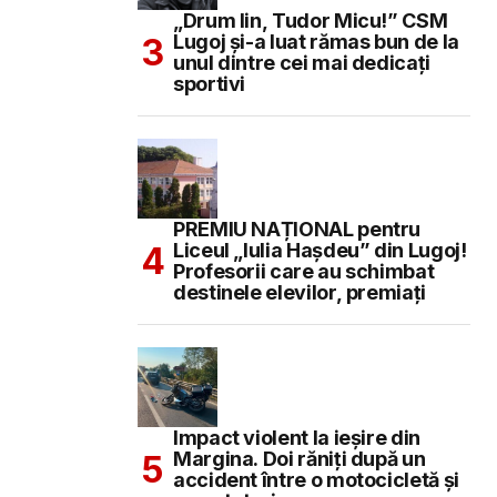
„Drum lin, Tudor Micu!” CSM
Lugoj și-a luat rămas bun de la
unul dintre cei mai dedicați
sportivi
PREMIU NAȚIONAL pentru
Liceul „Iulia Hașdeu” din Lugoj!
Profesorii care au schimbat
destinele elevilor, premiați
Impact violent la ieșire din
Margina. Doi răniți după un
accident între o motocicletă și