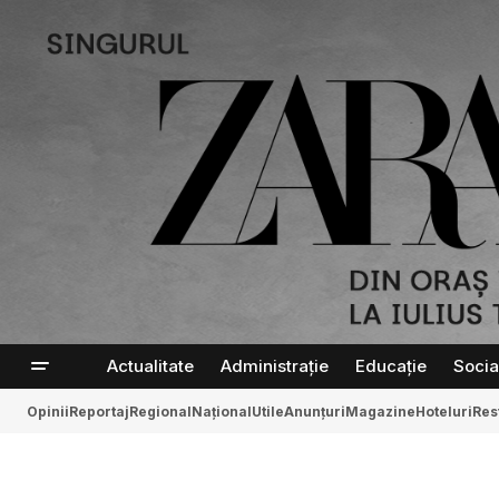
Actualitate
Administrație
Educație
Socia
Opinii
Reportaj
Regional
Național
Utile
Anunțuri
Magazine
Hoteluri
Res