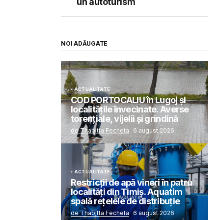
un autoturism
NOI ADĂUGATE
ACTUALITATE
COD PORTOCALIU în Lugoj și
localitățile învecinate. Averse
torențiale, vijelii și grindină
de Thabitta Fecheta
6 august 2026
ACTUALITATE
Restricții de apă vineri în patru
localități din Timiș. Aquatim
spală rețelele de distribuție
de Thabitta Fecheta
6 august 2026