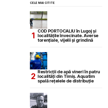
CELE MAI CITITE
COD PORTOCALIU în Lugoj și
localitățile învecinate. Averse
torențiale, vijelii și grindină
Restricții de apă vineri în patru
localități din Timiș. Aquatim
spală rețelele de distribuție