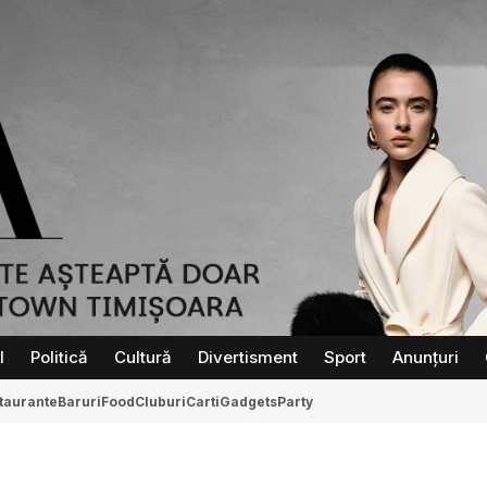
l
Politică
Cultură
Divertisment
Sport
Anunțuri
taurante
Baruri
Food
Cluburi
Carti
Gadgets
Party