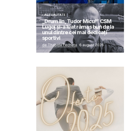
ACTUALITATE
„Drum lin, Tudor Micu!” CSM
Lugoj și-a luat rămas bun de la
unul dintre cei mai dedicați
sportivi
de Thabitta Fecheta
6 august 2026