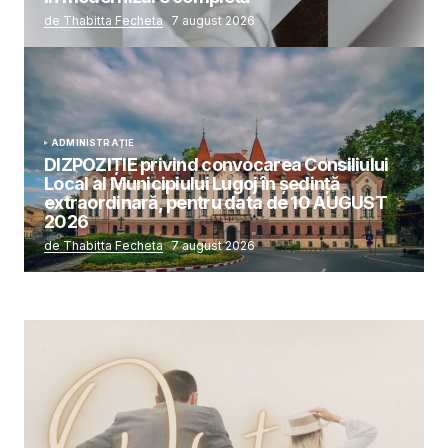
de Thabitta Fecheta
7 august 2026
ADMINISTRAȚIE
DIZPOZIȚIE privind convocarea Consiliului
Local al Municipiului Lugoj în şedinţă
extraordinară, pentru data de 10 AUGUST
2026
de Thabitta Fecheta
7 august 2026