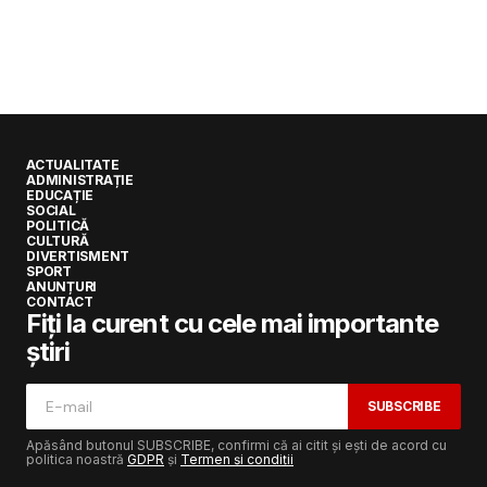
ACTUALITATE
ADMINISTRAȚIE
EDUCAȚIE
SOCIAL
POLITICĂ
CULTURĂ
DIVERTISMENT
SPORT
ANUNȚURI
CONTACT
Fiți la curent cu cele mai importante
știri
SUBSCRIBE
Apăsând butonul SUBSCRIBE, confirmi că ai citit și ești de acord cu
politica noastră
GDPR
și
Termen și condiții