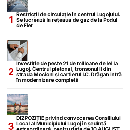
Restricții de circulație în centrul Lugojului.
Se lucrează la rețeaua de gaz de la Podul
de Fier
Investiție de peste 21 de milioane de lei la
Lugoj. Centrul pietonal, tronsonul II din
strada Mocioni și cartierul I.C. Drăgan intră
în modernizare completă
DIZPOZIȚIE privind convocarea Consiliului
Local al Municipiului Lugoj în şedinţă
extraordinară, pentru data de 10 AUGUST