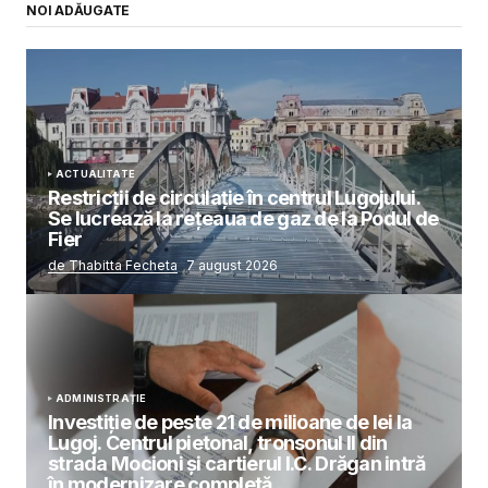
NOI ADĂUGATE
ACTUALITATE
Restricții de circulație în centrul Lugojului.
Se lucrează la rețeaua de gaz de la Podul de
Fier
de Thabitta Fecheta
7 august 2026
ADMINISTRAȚIE
Investiție de peste 21 de milioane de lei la
Lugoj. Centrul pietonal, tronsonul II din
strada Mocioni și cartierul I.C. Drăgan intră
în modernizare completă