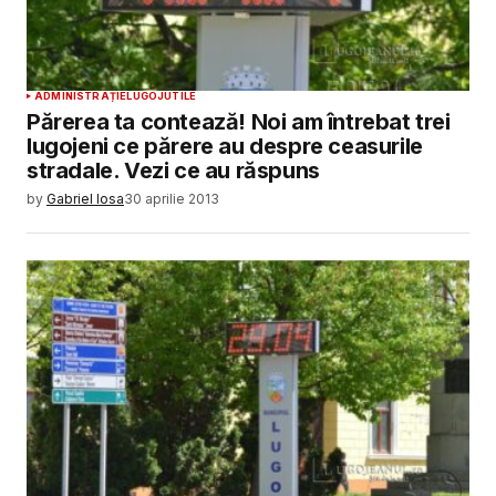
ADMINISTRAȚIE
LUGOJ
UTILE
Părerea ta contează! Noi am întrebat trei
lugojeni ce părere au despre ceasurile
stradale. Vezi ce au răspuns
by
Gabriel Iosa
30 aprilie 2013