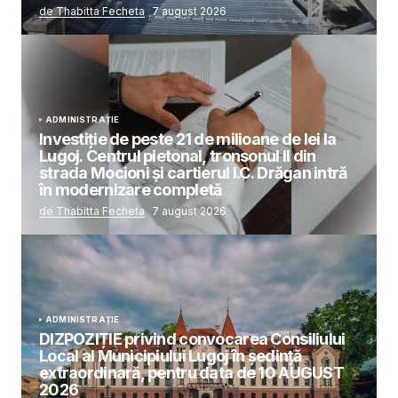
de Thabitta Fecheta
7 august 2026
ADMINISTRAȚIE
Investiție de peste 21 de milioane de lei la
Lugoj. Centrul pietonal, tronsonul II din
strada Mocioni și cartierul I.C. Drăgan intră
în modernizare completă
de Thabitta Fecheta
7 august 2026
ADMINISTRAȚIE
DIZPOZIȚIE privind convocarea Consiliului
Local al Municipiului Lugoj în şedinţă
extraordinară, pentru data de 10 AUGUST
2026