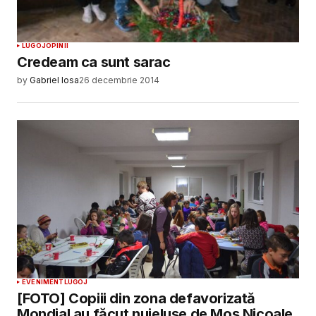
LUGOJ
OPINII
Credeam ca sunt sarac
by
Gabriel Iosa
26 decembrie 2014
EVENIMENT
LUGOJ
[FOTO] Copiii din zona defavorizată
Mondial au făcut nuielușe de Moș Nicoale