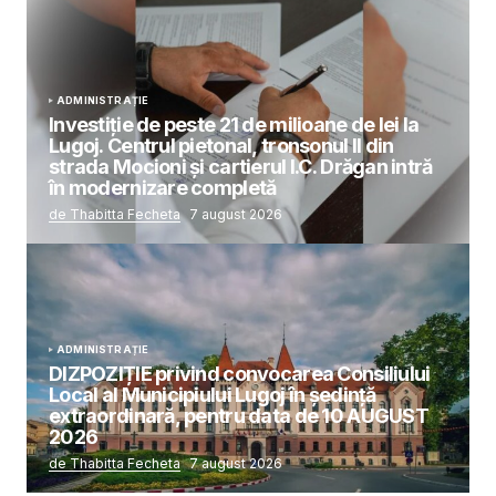
ADMINISTRAȚIE
Investiție de peste 21 de milioane de lei la
Lugoj. Centrul pietonal, tronsonul II din
strada Mocioni și cartierul I.C. Drăgan intră
în modernizare completă
de Thabitta Fecheta
7 august 2026
ADMINISTRAȚIE
DIZPOZIȚIE privind convocarea Consiliului
Local al Municipiului Lugoj în şedinţă
extraordinară, pentru data de 10 AUGUST
2026
de Thabitta Fecheta
7 august 2026