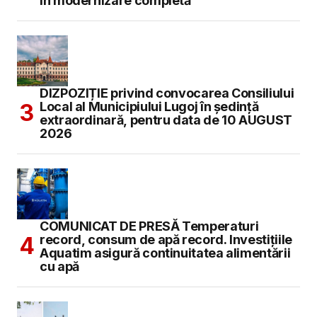
în modernizare completă
DIZPOZIȚIE privind convocarea Consiliului
Local al Municipiului Lugoj în şedinţă
extraordinară, pentru data de 10 AUGUST
2026
COMUNICAT DE PRESĂ Temperaturi
record, consum de apă record. Investițiile
Aquatim asigură continuitatea alimentării
cu apă