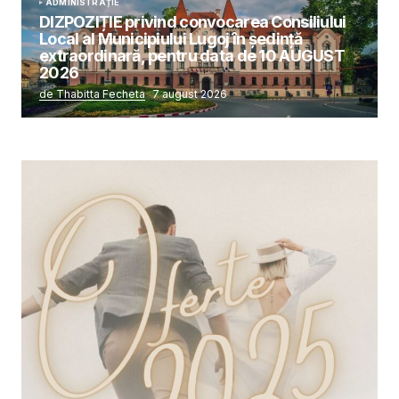
ADMINISTRAȚIE
DIZPOZIȚIE privind convocarea Consiliului
Local al Municipiului Lugoj în şedinţă
extraordinară, pentru data de 10 AUGUST
2026
de Thabitta Fecheta
7 august 2026