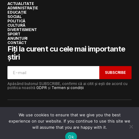
ACTUALITATE
ADMINISTRAȚIE
EDUCAȚIE
SOCIAL
POLITICĂ
CULTURĂ
DIVERTISMENT
SPORT
ANUNȚURI
CONTACT
Fiți la curent cu cele mai importante
știri
SUBSCRIBE
Apăsând butonul SUBSCRIBE, confirmi că ai citit și ești de acord cu
politica noastră
GDPR
și
Termen și condiții
We use cookies to ensure that we give you the best
experience on our website. If you continue to use this site we
Copyright © 2017-2025
Lugojeanul.ro
· Toate drepturile
rezervate · Dezvoltat de
Power Media FX
will assume that you are happy with it.
Ok