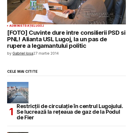
ADMINISTRAȚIE
LUGOJ
[FOTO] Cuvinte dure intre consilierii PSD si
PNL! Alianta USL Lugoj, la un pas de
rupere a legamantului politic
by
Gabriel Iosa
27 martie 2014
CELE MAI CITITE
Restricții de circulație în centrul Lugojului.
Se lucrează la rețeaua de gaz de la Podul
de Fier