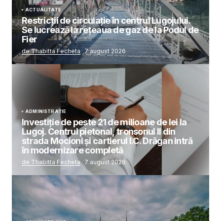
ACTUALITATE
Restricții de circulație în centrul Lugojului.
Se lucrează la rețeaua de gaz de la Podul de
Fier
de Thabitta Fecheta
7 august 2026
ADMINISTRAȚIE
Investiție de peste 21 de milioane de lei la
Lugoj. Centrul pietonal, tronsonul II din
strada Mocioni și cartierul I.C. Drăgan intră
în modernizare completă
de Thabitta Fecheta
7 august 2026