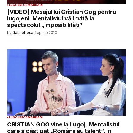
LUGOJ
RECOMANDARI
[VIDEO] Mesajul lui Cristian Gog pentru
lugojeni: Mentalistul vă invită la
spectacolul „Imposibilități”
by
Gabriel Iosa
11 aprilie 2013
LUGOJ
RECOMANDARI
CRISTIAN GOG vine la Lugoj: Mentalistul
care a câștigat „Românii au talent”, în