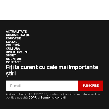
ACTUALITATE
ADMINISTRAȚIE
EDUCAȚIE
SOCIAL
POLITICĂ
CULTURĂ
DIVERTISMENT
SPORT
ANUNȚURI
CONTACT
Fiți la curent cu cele mai importante
știri
SUBSCRIBE
Apăsând butonul SUBSCRIBE, confirmi că ai citit și ești de acord cu
politica noastră
GDPR
și
Termen și condiții