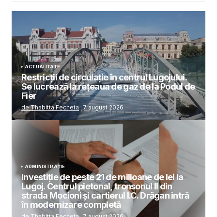
ACTUALITATE
Restricții de circulație în centrul Lugojului.
Se lucrează la rețeaua de gaz de la Podul de
Fier
de Thabitta Fecheta
7 august 2026
ADMINISTRAȚIE
Investiție de peste 21 de milioane de lei la
Lugoj. Centrul pietonal, tronsonul II din
strada Mocioni și cartierul I.C. Drăgan intră
în modernizare completă
de Thabitta Fecheta
7 august 2026