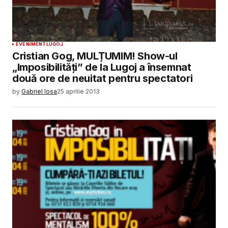
EVENIMENT
LUGOJ
Cristian Gog, MULȚUMIM! Show-ul
„Imposibilități” de la Lugoj a însemnat
două ore de neuitat pentru spectatori
by
Gabriel Iosa
25 aprilie 2013