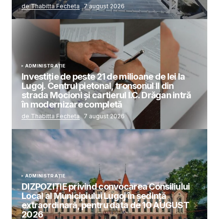
de Thabitta Fecheta
7 august 2026
ADMINISTRAȚIE
Investiție de peste 21 de milioane de lei la
Lugoj. Centrul pietonal, tronsonul II din
strada Mocioni și cartierul I.C. Drăgan intră
în modernizare completă
de Thabitta Fecheta
7 august 2026
ADMINISTRAȚIE
DIZPOZIȚIE privind convocarea Consiliului
Local al Municipiului Lugoj în şedinţă
extraordinară, pentru data de 10 AUGUST
2026