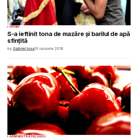
OPINII
S-a ieftinit tona de mazăre și barilul de apă
sfințită
by
Gabriel Iosa
10 ianuarie 2018
ADMINISTRAȚIE
LUGOJ