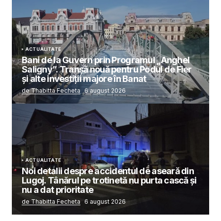
ACTUALITATE
Bani de la Guvern prin Programul „Anghel
Saligny”. Tranșă nouă pentru Podul de Fier
și alte investiții majore în Banat
de Thabitta Fecheta
6 august 2026
ACTUALITATE
Noi detalii despre accidentul de aseară din
Lugoj. Tânărul pe trotinetă nu purta cască și
nu a dat prioritate
de Thabitta Fecheta
6 august 2026