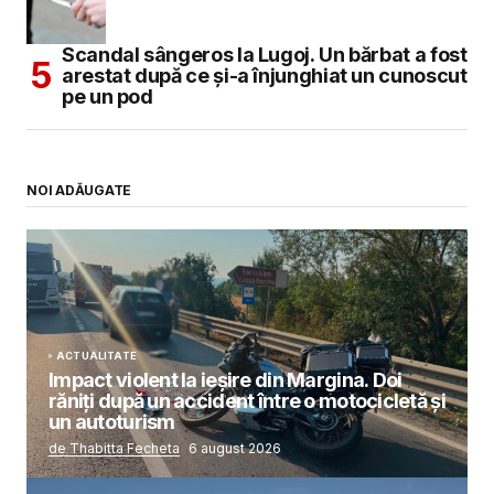
Scandal sângeros la Lugoj. Un bărbat a fost
arestat după ce și-a înjunghiat un cunoscut
pe un pod
NOI ADĂUGATE
ACTUALITATE
Impact violent la ieșire din Margina. Doi
răniți după un accident între o motocicletă și
un autoturism
de Thabitta Fecheta
6 august 2026