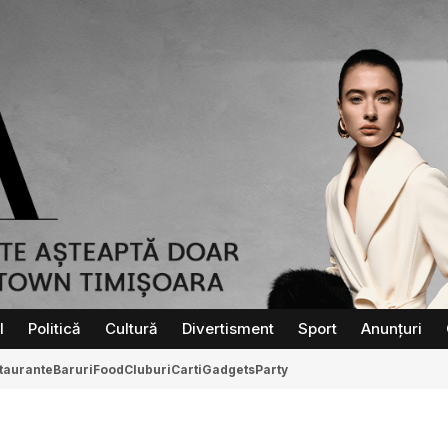
l
Politică
Cultură
Divertisment
Sport
Anunțuri
taurante
Baruri
Food
Cluburi
Carti
Gadgets
Party