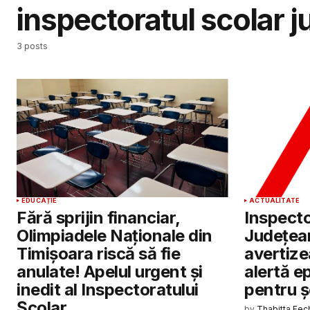
inspectoratul scolar j
3 posts
EDUCAȚIE
ACTUALITATE
Fără sprijin financiar,
Inspecto
Olimpiadele Naționale din
Județea
Timișoara riscă să fie
avertize
anulate! Apelul urgent și
alertă e
inedit al Inspectoratului
pentru șc
Școlar
by
Thabitta Fec