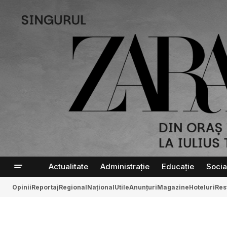
Actualitate
Administrație
Educație
Socia
Opinii
Reportaj
Regional
Național
Utile
Anunțuri
Magazine
Hoteluri
Res