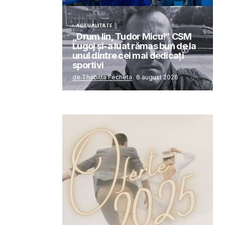
ACTUALITATE
„Drum lin, Tudor Micu!” CSM
Lugoj și-a luat rămas bun de la
unul dintre cei mai dedicați
sportivi
de Thabitta Fecheta
6 august 2026