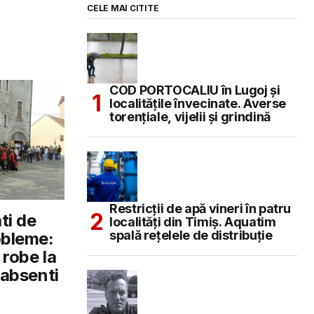
CELE MAI CITITE
COD PORTOCALIU în Lugoj și
localitățile învecinate. Averse
torențiale, vijelii și grindină
Restricții de apă vineri în patru
ti de
localități din Timiș. Aquatim
spală rețelele de distribuție
robleme:
 robe la
i absenti