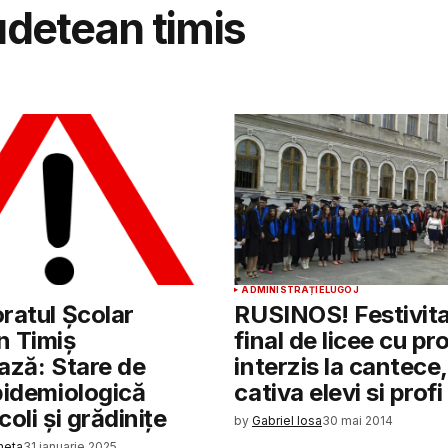
udetean timis
ADMINISTRAȚIE
LUGOJ
ratul Școlar
RUSINOS! Festivita
n Timiș
final de licee cu p
ază: Stare de
interzis la cantece,
pidemiologică
cativa elevi si prof
oli și grădinițe
by
Gabriel Iosa
30 mai 2014
heta
31 ianuarie 2025