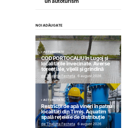
un autoturism
NOI ADĂUGATE
ACTUALITATE
COD PORTOCALIU în Lugoj și
localitățile învecinate. Averse
torențiale, vijelii și grindină
de Thabitta Fecheta
6 august 2026
ACTUALITATE
Restricții de apă vineri în patru
localități din Timiș. Aquatim
spală rețelele de distribuție
de Thabitta Fecheta
6 august 2026