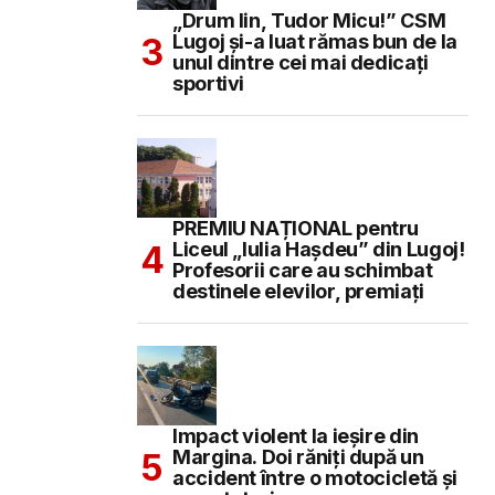
„Drum lin, Tudor Micu!” CSM
Lugoj și-a luat rămas bun de la
unul dintre cei mai dedicați
sportivi
PREMIU NAȚIONAL pentru
Liceul „Iulia Hașdeu” din Lugoj!
Profesorii care au schimbat
destinele elevilor, premiați
Impact violent la ieșire din
Margina. Doi răniți după un
accident între o motocicletă și