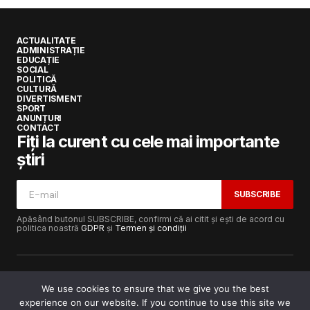
ACTUALITATE
ADMINISTRAȚIE
EDUCAȚIE
SOCIAL
POLITICĂ
CULTURĂ
DIVERTISMENT
SPORT
ANUNȚURI
CONTACT
Fiți la curent cu cele mai importante
știri
SUBSCRIBE
Apăsând butonul SUBSCRIBE, confirmi că ai citit și ești de acord cu
politica noastră
GDPR
și
Termen și condiții
We use cookies to ensure that we give you the best
experience on our website. If you continue to use this site we
Copyright © 2017-2025
Lugojeanul.ro
· Toate drepturile