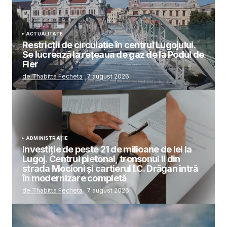
ACTUALITATE
Restricții de circulație în centrul Lugojului.
Se lucrează la rețeaua de gaz de la Podul de
Fier
de Thabitta Fecheta
7 august 2026
ADMINISTRAȚIE
Investiție de peste 21 de milioane de lei la
Lugoj. Centrul pietonal, tronsonul II din
strada Mocioni și cartierul I.C. Drăgan intră
în modernizare completă
de Thabitta Fecheta
7 august 2026