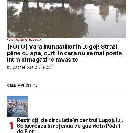
ACTUALITATE
LUGOJ
[FOTO] Vara inundatiilor in Lugoj! Strazi
pline cu apa, curti in care nu se mai poate
intra si magazine ravasite
by
Gabriel Iosa
12 iulie 2014
CELE MAI CITITE
Restricții de circulație în centrul Lugojului.
Se lucrează la rețeaua de gaz de la Podul
de Fier