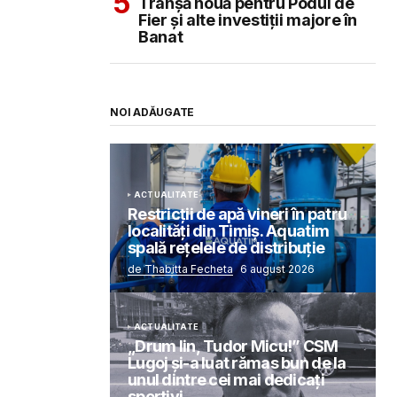
Tranșă nouă pentru Podul de
Fier și alte investiții majore în
Banat
NOI ADĂUGATE
ACTUALITATE
Restricții de apă vineri în patru
localități din Timiș. Aquatim
spală rețelele de distribuție
de Thabitta Fecheta
6 august 2026
ACTUALITATE
„Drum lin, Tudor Micu!” CSM
Lugoj și-a luat rămas bun de la
unul dintre cei mai dedicați
sportivi