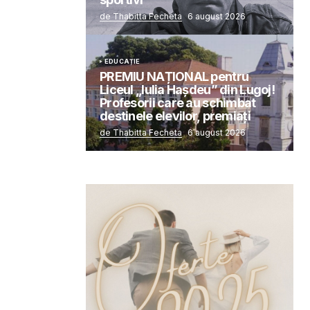
de Thabitta Fecheta
6 august 2026
EDUCAȚIE
PREMIU NAȚIONAL pentru
Liceul „Iulia Hașdeu” din Lugoj!
Profesorii care au schimbat
destinele elevilor, premiați
de Thabitta Fecheta
6 august 2026