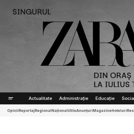
Actualitate
Administrație
Educație
Socia
Opinii
Reportaj
Regional
Național
Utile
Anunțuri
Magazine
Hoteluri
Res