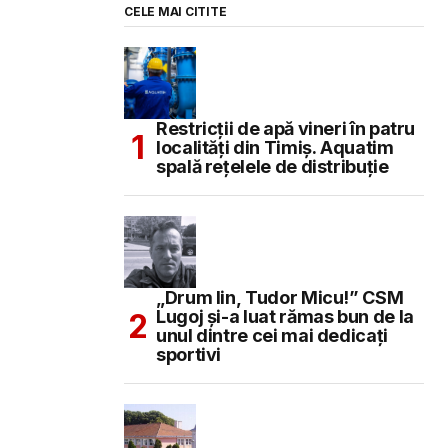
CELE MAI CITITE
Restricții de apă vineri în patru
localități din Timiș. Aquatim
spală rețelele de distribuție
„Drum lin, Tudor Micu!” CSM
Lugoj și-a luat rămas bun de la
unul dintre cei mai dedicați
sportivi