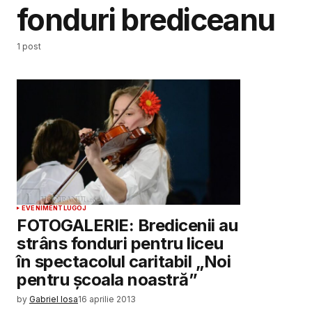
fonduri brediceanu
1 post
EVENIMENT
LUGOJ
FOTOGALERIE: Bredicenii au
strâns fonduri pentru liceu
în spectacolul caritabil „Noi
pentru școala noastră”
by
Gabriel Iosa
16 aprilie 2013