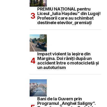
PREMIU NAȚIONAL pentru
Liceul „Iulia Hașdeu” din Lugoj!
Profesorii care au schimbat
destinele elevilor, premiați
Impact violent la ieșire din
Margina. Doi răniți după un
accident între o motocicletă și
un autoturism
Bani de la Guvern prin
Programul „Anghel Saligny”.