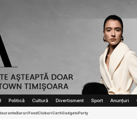
l
Politică
Cultură
Divertisment
Sport
Anunțuri
taurante
Baruri
Food
Cluburi
Carti
Gadgets
Party