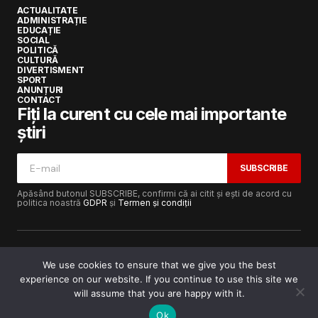
ACTUALITATE
ADMINISTRAȚIE
EDUCAȚIE
SOCIAL
POLITICĂ
CULTURĂ
DIVERTISMENT
SPORT
ANUNȚURI
CONTACT
Fiți la curent cu cele mai importante
știri
SUBSCRIBE
Apăsând butonul SUBSCRIBE, confirmi că ai citit și ești de acord cu
politica noastră
GDPR
și
Termen și condiții
We use cookies to ensure that we give you the best
experience on our website. If you continue to use this site we
Copyright © 2017-2025
Lugojeanul.ro
· Toate drepturile
rezervate · Dezvoltat de
Power Media FX
will assume that you are happy with it.
Ok