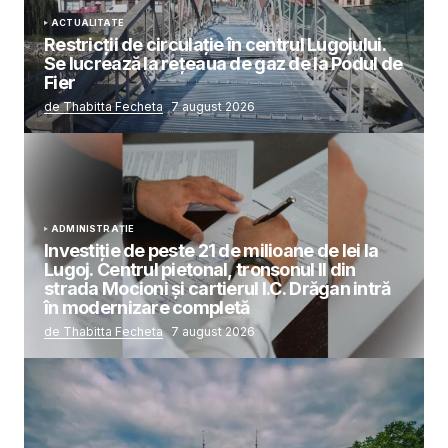
ACTUALITATE
Restricții de circulație în centrul Lugojului.
Se lucrează la rețeaua de gaz de la Podul de
Fier
de Thabitta Fecheta
7 august 2026
ADMINISTRAȚIE
Investiție de peste 21 de milioane de lei la
Lugoj. Centrul pietonal, tronsonul II din
strada Mocioni și cartierul I.C. Drăgan intră
în modernizare completă
de Thabitta Fecheta
7 august 2026