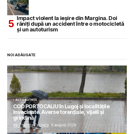
Impact violent la ieșire din Margina. Doi
răniți după un accident între o motocicletă
și un autoturism
NOI ADĂUGATE
ACTUALITATE
COD PORTOCALIU în Lugoj și localitățile
învecinate. Averse torențiale, vijelii și
grindină
de Thabitta Fecheta
6 august 2026