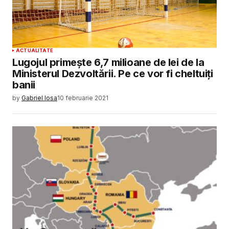
ACTUALITATE
Lugojul primește 6,7 milioane de lei de la
Ministerul Dezvoltării. Pe ce vor fi cheltuiți
banii
by
Gabriel Iosa
10 februarie 2021