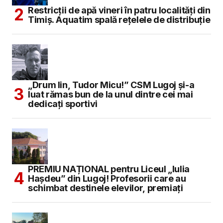
Restricții de apă vineri în patru localități din
Timiș. Aquatim spală rețelele de distribuție
„Drum lin, Tudor Micu!” CSM Lugoj și-a
luat rămas bun de la unul dintre cei mai
dedicați sportivi
PREMIU NAȚIONAL pentru Liceul „Iulia
Hașdeu” din Lugoj! Profesorii care au
schimbat destinele elevilor, premiați