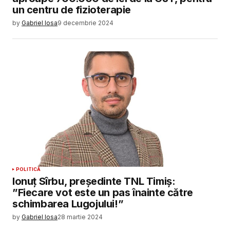
un centru de fizioterapie
by
Gabriel Iosa
9 decembrie 2024
POLITICĂ
Ionuț Sîrbu, președinte TNL Timiș:
”Fiecare vot este un pas înainte către
schimbarea Lugojului!”
by
Gabriel Iosa
28 martie 2024