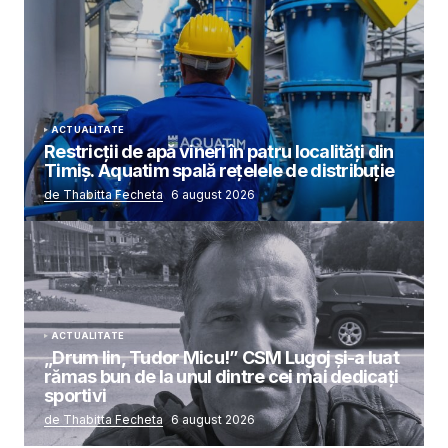
ACTUALITATE
Restricții de apă vineri în patru localități din
Timiș. Aquatim spală rețelele de distribuție
de Thabitta Fecheta
6 august 2026
ACTUALITATE
„Drum lin, Tudor Micu!” CSM Lugoj și-a luat
rămas bun de la unul dintre cei mai dedicați
sportivi
de Thabitta Fecheta
6 august 2026