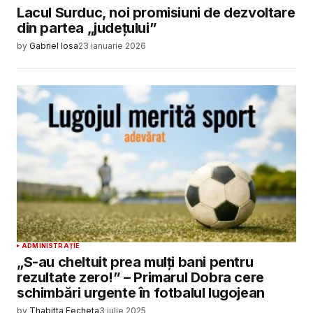
Lacul Surduc, noi promisiuni de dezvoltare
din partea „județului”
by
Gabriel Iosa
23 ianuarie 2026
ADMINISTRAȚIE
„S-au cheltuit prea mulți bani pentru
rezultate zero!” – Primarul Dobra cere
schimbări urgente în fotbalul lugojean
by
Thabitta Fecheta
3 iulie 2025