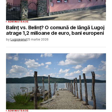
ADMINISTRAȚIE
Balinț vs. Belinț? O comună de lângă Lugoj
atrage 1,2 milioane de euro, bani europeni
by
Lugojeanul
25 martie 2026
ADMINISTRAȚIE