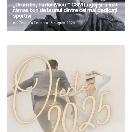
„Drum lin, Tudor Micu!” CSM Lugoj și-a luat
rămas bun de la unul dintre cei mai dedicați
sportivi
de Thabitta Fecheta
6 august 2026