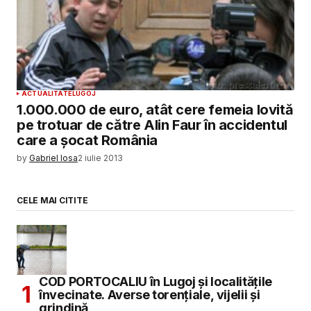
ACTUALITATE
LUGOJ
1.000.000 de euro, atât cere femeia lovită
pe trotuar de către Alin Faur în accidentul
care a șocat România
by
Gabriel Iosa
2 iulie 2013
CELE MAI CITITE
COD PORTOCALIU în Lugoj și localitățile
învecinate. Averse torențiale, vijelii și
grindină