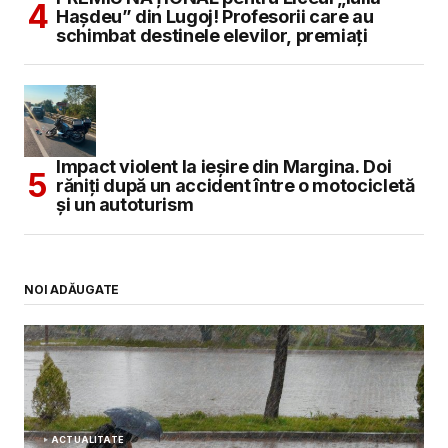
Hașdeu” din Lugoj! Profesorii care au
schimbat destinele elevilor, premiați
Impact violent la ieșire din Margina. Doi
răniți după un accident între o motocicletă
și un autoturism
NOI ADĂUGATE
ACTUALITATE