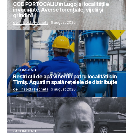
COD PORTOCALIU în Lugoj și localitățile
învecinate. Averse torențiale, vijelii și
grindină
de Thabitta Fecheta
6 august 2026
ACTUALITATE
Restricții de apă vineri în patru localități din
Timiș. Aquatim spală rețelele de distribuție
de Thabitta Fecheta
6 august 2026
ACTUALITATE