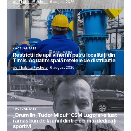
de Thabitta Fecheta
6 august 2026
ACTUALITATE
Restricții de apă vineri în patru localități din
Timiș. Aquatim spală rețelele de distribuție
de Thabitta Fecheta
6 august 2026
ACTUALITATE
„Drum lin, Tudor Micu!” CSM Lugoj și-a luat
rămas bun de la unul dintre cei mai dedicați
sportivi