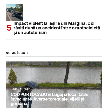
Impact violent la ieșire din Margina. Doi
răniți după un accident între o motocicletă
și un autoturism
NOI ADĂUGATE
ACTUALITATE
COD PORTOCALIU în Lugoj și localitățile
învecinate. Averse torențiale, vijelii și
grindină