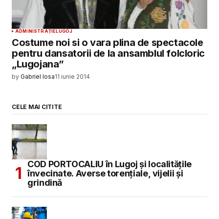
ADMINISTRAȚIE
LUGOJ
Costume noi si o vara plina de spectacole
pentru dansatorii de la ansamblul folcloric
„Lugojana”
by
Gabriel Iosa
11 iunie 2014
CELE MAI CITITE
COD PORTOCALIU în Lugoj și localitățile
învecinate. Averse torențiale, vijelii și
grindină