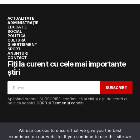
ACTUALITATE
ADMINISTRAȚIE
EDUCAȚIE
SOCIAL
POLITICĂ
CULTURĂ
DIVERTISMENT
SPORT
ANUNȚURI
CONTACT
Fiți la curent cu cele mai importante
știri
SUBSCRIBE
Apăsând butonul SUBSCRIBE, confirmi că ai citit și ești de acord cu
politica noastră
GDPR
și
Termen și condiții
We use cookies to ensure that we give you the best
experience on our website. If you continue to use this site we
Copyright © 2017-2025
Lugojeanul.ro
· Toate drepturile