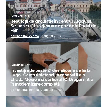
ACTUALITATE
Restricții de circulație în centrul Lugojului.
Se lucrează la rețeaua de gaz de la Podul de
Fier
de Thabitta Fecheta
7 august 2026
ADMINISTRAȚIE
Investiție de peste 21 de milioane de lei la
Lugoj. Centrul pietonal, tronsonul II din
strada Mocioni și cartierul I.C. Drăgan intră
în modernizare completă
de Thabitta Fecheta
7 august 2026