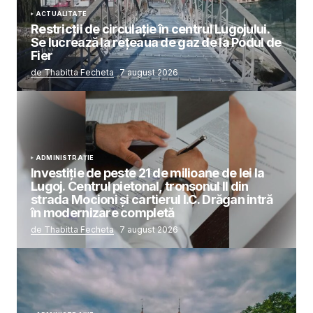
ACTUALITATE
Restricții de circulație în centrul Lugojului.
Se lucrează la rețeaua de gaz de la Podul de
Fier
de Thabitta Fecheta
7 august 2026
ADMINISTRAȚIE
Investiție de peste 21 de milioane de lei la
Lugoj. Centrul pietonal, tronsonul II din
strada Mocioni și cartierul I.C. Drăgan intră
în modernizare completă
de Thabitta Fecheta
7 august 2026