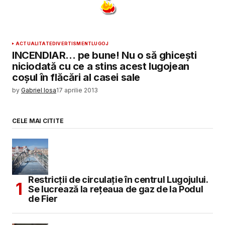
ACTUALITATE
DIVERTISMENT
LUGOJ
INCENDIAR… pe bune! Nu o să ghicești
niciodată cu ce a stins acest lugojean
coșul în flăcări al casei sale
by
Gabriel Iosa
17 aprilie 2013
CELE MAI CITITE
Restricții de circulație în centrul Lugojului.
Se lucrează la rețeaua de gaz de la Podul
de Fier