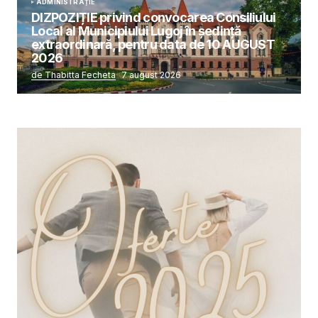
ADMINISTRAȚIE
DIZPOZIȚIE privind convocarea Consiliului
Local al Municipiului Lugoj în şedinţă
extraordinară, pentru data de 10 AUGUST
2026
de Thabitta Fecheta
7 august 2026