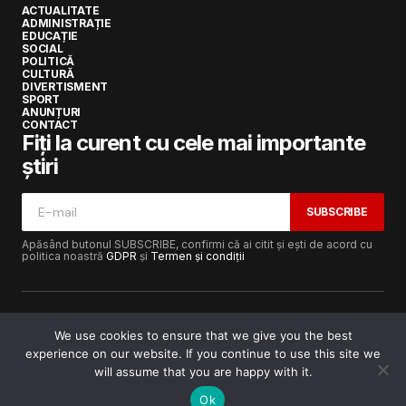
ACTUALITATE
ADMINISTRAȚIE
EDUCAȚIE
SOCIAL
POLITICĂ
CULTURĂ
DIVERTISMENT
SPORT
ANUNȚURI
CONTACT
Fiți la curent cu cele mai importante
știri
SUBSCRIBE
Apăsând butonul SUBSCRIBE, confirmi că ai citit și ești de acord cu
politica noastră
GDPR
și
Termen și condiții
We use cookies to ensure that we give you the best
experience on our website. If you continue to use this site we
Copyright © 2017-2025
Lugojeanul.ro
· Toate drepturile
rezervate · Dezvoltat de
Power Media FX
will assume that you are happy with it.
Ok