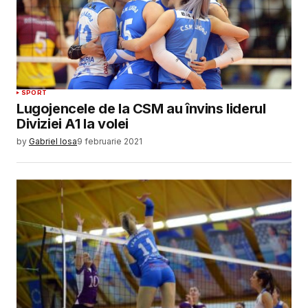
SPORT
Lugojencele de la CSM au învins liderul
Diviziei A1 la volei
by
Gabriel Iosa
9 februarie 2021