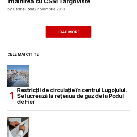
intalnirea cu CSM Targoviste
by
Gabriel Iosa
2 noiembrie 2013
LOAD MORE
CELE MAI CITITE
Restricții de circulație în centrul Lugojului.
Se lucrează la rețeaua de gaz de la Podul
de Fier