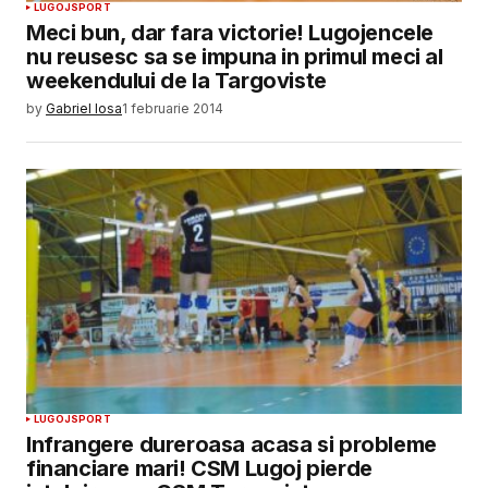
LUGOJ
SPORT
Meci bun, dar fara victorie! Lugojencele
nu reusesc sa se impuna in primul meci al
weekendului de la Targoviste
by
Gabriel Iosa
1 februarie 2014
LUGOJ
SPORT
Infrangere dureroasa acasa si probleme
financiare mari! CSM Lugoj pierde