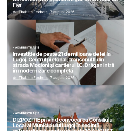
Fier
de Thabitta Fecheta
7 august 2026
ADMINISTRAȚIE
Investiție de peste 21 de milioane de lei la
Lugoj. Centrul pietonal, tronsonul II din
strada Mocioni și cartierul I.C. Drăgan intră
în modernizare completă
de Thabitta Fecheta
7 august 2026
ADMINISTRAȚIE
DIZPOZIȚIE privind convocarea Consiliului
Local al Municipiului Lugoj în şedinţă
extraordinară, pentru data de 10 AUGUST