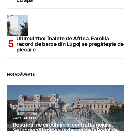
cu apă
Ultimul zbor înainte de Africa. Familia
record de berze din Lugoj se pregătește de
plecare
NOI ADĂUGATE
ACTUALITATE
Restricții de circulație în centrul Lugojului.
Se lucrează la rețeaua de gaz de la Podul de