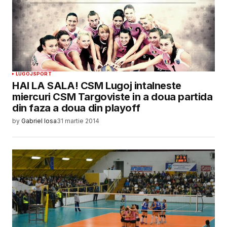
LUGOJ
SPORT
HAI LA SALA! CSM Lugoj intalneste
miercuri CSM Targoviste in a doua partida
din faza a doua din playoff
by
Gabriel Iosa
31 martie 2014