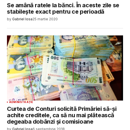
Se amână ratele la bănci. În aceste zile se
stabilește exact pentru ce perioadă
by
Gabriel Iosa
25 martie 2020
ADMINISTRAȚIE
Curtea de Conturi solicită Primăriei să-şi
achite creditele, ca să nu mai plătească
degeaba dobânzi şi comisioane
by
Gabriel Iosa
6 septembrie 2018