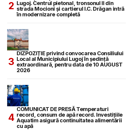
Lugoj. Centrul pietonal, tronsonul II din
strada Mocioni și cartierul I.C. Drăgan intră
în modernizare completă
DIZPOZIȚIE privind convocarea Consiliului
Local al Municipiului Lugoj în şedinţă
extraordinară, pentru data de 10 AUGUST
2026
COMUNICAT DE PRESĂ Temperaturi
record, consum de apă record. Investițiile
Aquatim asigură continuitatea alimentării
cu apă