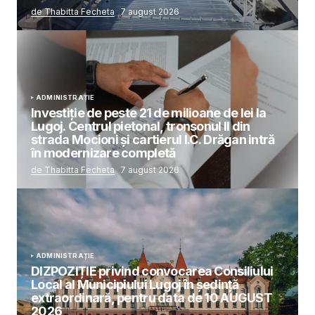
de Thabitta Fecheta
7 august 2026
ADMINISTRAȚIE
Investiție de peste 21 de milioane de lei la
Lugoj. Centrul pietonal, tronsonul II din
strada Mocioni și cartierul I.C. Drăgan intră
în modernizare completă
de Thabitta Fecheta
7 august 2026
ADMINISTRAȚIE
DIZPOZIȚIE privind convocarea Consiliului
Local al Municipiului Lugoj în şedinţă
extraordinară, pentru data de 10 AUGUST
2026