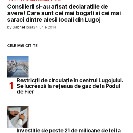
Consilierii si-au afisat declaratiile de
avere! Care sunt cei mai bogati si cei mai
saraci dintre alesii locali din Lugoj
by
Gabriel Iosa
24 iunie 2014
CELE MAI CITITE
Restricții de circulație în centrul Lugojului.
Se lucrează la rețeaua de gaz de la Podul
de Fier
Investiție de peste 21 de milioane de lei la