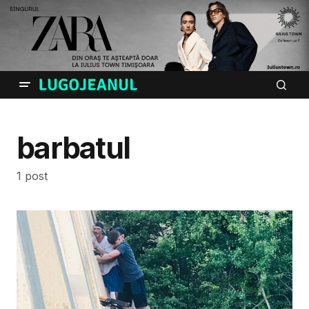
barbatul
1 post