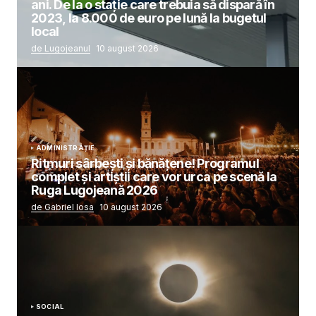
ani. De la o stație care trebuia să dispară în
2023, la 8.000 de euro pe lună la bugetul
local
de Lugojeanul
10 august 2026
ADMINISTRAȚIE
Ritmuri sârbești și bănățene! Programul
complet și artiștii care vor urca pe scenă la
Ruga Lugojeană 2026
de Gabriel Iosa
10 august 2026
SOCIAL