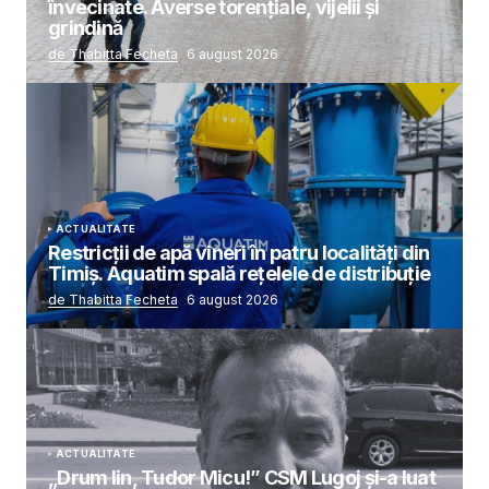
învecinate. Averse torențiale, vijelii și
grindină
de Thabitta Fecheta
6 august 2026
ACTUALITATE
Restricții de apă vineri în patru localități din
Timiș. Aquatim spală rețelele de distribuție
de Thabitta Fecheta
6 august 2026
ACTUALITATE
„Drum lin, Tudor Micu!” CSM Lugoj și-a luat