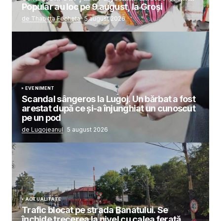
Popular au loc pe 9 august, la Groși
de Thabitta Fecheta
5 august 2026
EVENIMENT
Scandal sângeros la Lugoj. Un bărbat a fost
arestat după ce și-a înjunghiat un cunoscut
pe un pod
de Lugojeanul
5 august 2026
ACTUALITATE
Trafic blocat pe strada Banatului. Se
închide trecerea la nivel cu calea ferată