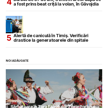
a fost prins beat criță la volan, în Găvojdia
Alertă de caniculă în Timiș. Verificări
drastice la generatoarele din spitale
NOI ADĂUGATE
DIVERTISMENT
Sărbătoare în Țara Făgetului. Zilele Portului