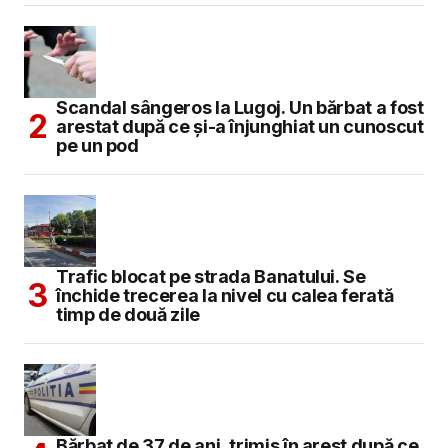
Scandal sângeros la Lugoj. Un bărbat a fost
arestat după ce și-a înjunghiat un cunoscut
pe un pod
Trafic blocat pe strada Banatului. Se
închide trecerea la nivel cu calea ferată
timp de două zile
Bărbat de 37 de ani, trimis în arest după ce